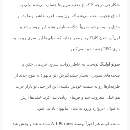
شکارچی درجه E که از ضعیف‌ترین‌ها حساب می‌شه. ولی یه
اتفاق عجیب باعث می‌شه که اون بتونه قدرت‌هاشو ارتقا بده و
تبدیل به یه موجود تقریباً شکست‌ناپذیر بشه. این روند رشد و
لول‌آپ شدن کاراکتر، اونقدر جذابه که خیلی‌ها این سری رو به یه
بازی RPG زنده تشبیه می‌کنن.
سولو لولینگ
تونست به خاطر روایت سریع، نبردهای خفن و
صحنه‌های تصویری بسیار چشم‌گیرش (تو مانهوا) یه موج جدید از
طرفدارها رو به سمت خودش بکشه. این اثر حتی تو بازار غرب
هم خیلی معروف شد و فن‌های زیادی پیدا کرد. خیلی‌ها ازش
به‌عنوان «دروازه ورود به دنیای مانهوا» یاد می‌کنن.
نسخه انیمه هم اخیراً توسط
A-1 Pictures
ساخته شد و پخش شد