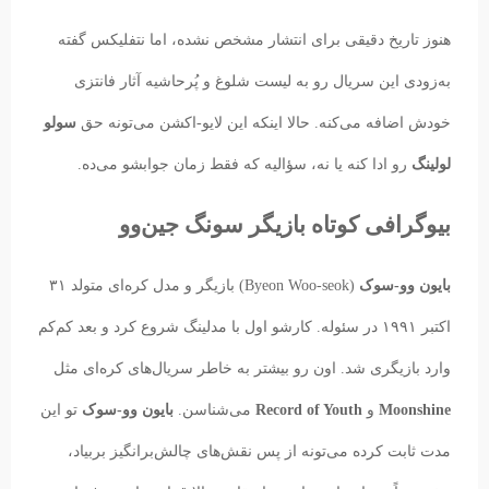
هنوز تاریخ دقیقی برای انتشار مشخص نشده، اما نتفلیکس گفته
به‌زودی این سریال رو به لیست شلوغ و پُرحاشیه آثار فانتزی
خودش اضافه می‌کنه. حالا اینکه این لایو-اکشن می‌تونه حق
سولو
لولینگ
رو ادا کنه یا نه، سؤالیه که فقط زمان جوابشو می‌ده.
بیوگرافی کوتاه بازیگر سونگ جین‌وو
بایون وو-سوک
(Byeon Woo-seok) بازیگر و مدل کره‌ای متولد ۳۱
اکتبر ۱۹۹۱ در سئوله. کارشو اول با مدلینگ شروع کرد و بعد کم‌کم
وارد بازیگری شد. اون رو بیشتر به خاطر سریال‌های کره‌ای مثل
Moonshine
و
Record of Youth
می‌شناسن.
بایون وو-سوک
تو این
مدت ثابت کرده می‌تونه از پس نقش‌های چالش‌برانگیز بربیاد،