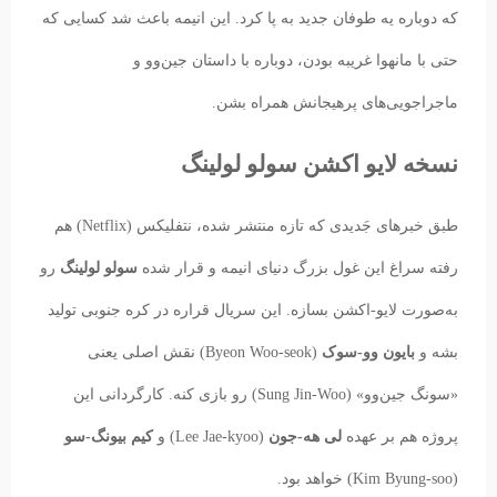
که دوباره یه طوفان جدید به پا کرد. این انیمه باعث شد کسایی که
حتی با مانهوا غریبه بودن، دوباره با داستان جین‌وو و
ماجراجویی‌های پرهیجانش همراه بشن.
نسخه لایو اکشن سولو لولینگ
طبق خبرهای جَدیدی که تازه منتشر شده، نتفلیکس (Netflix) هم
رفته سراغ این غول بزرگ دنیای انیمه و قرار شده
سولو لولینگ
رو
به‌صورت لایو-اکشن بسازه. این سریال قراره در کره جنوبی تولید
بشه و
بایون وو-سوک
(Byeon Woo-seok) نقش اصلی یعنی
«سونگ جین‌وو» (Sung Jin-Woo) رو بازی کنه. کارگردانی این
پروژه هم بر عهده
لی هه-جون
(Lee Jae-kyoo) و
کیم بیونگ-سو
(Kim Byung-soo) خواهد بود.