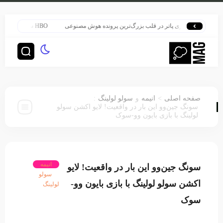
هری پاتر در قلب بزرگ‌ترین پرونده هوش مصنوعی
HBO سنت قدیمی خود را برای پخش سریال هری پاتر تغییر داد
:
>
صفحه اصلی
انیمه
و
سولو لولینگ
سونگ جین‌وو این بار در واقعیت! لایو اکشن سولو
لولینگ با بازی بایون وو-سوک
انیمه
سونگ جین‌وو این بار در واقعیت! لایو
سولو
اکشن سولو لولینگ با بازی بایون وو-
لولینگ
سوک