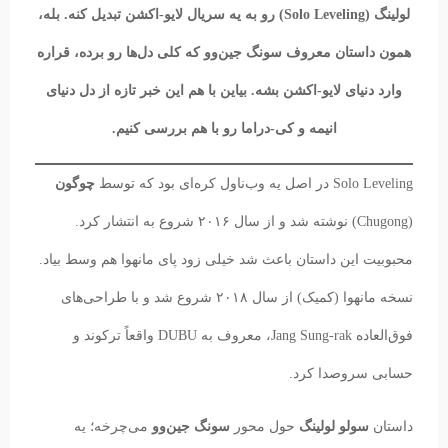
لولینگ (Solo Leveling) رو به یه سریال لایو-اکشن تبدیل کنه. بله،
همون داستان معروف سونگ جین‌وو که کلی دل‌ها رو برده، قراره
وارد دنیای لایو-اکشن بشه. بیاین با هم این خبر تازه از دل دنیای
انیمه و کی-دراما رو با هم بررسی کنیم.
Solo Leveling در اصل یه وب‌ناول کره‌ای بود که توسط
چوگون
(Chugong) نوشته شد و از سال ۲۰۱۶ شروع به انتشار کرد.
محبوبیت این داستان باعث شد خیلی زود پای مانهوا هم وسط بیاد.
نسخه مانهوا (کمیک) از سال ۲۰۱۸ شروع شد و با طراحی‌های
فوق‌العاده Jang Sung-rak، معروف به DUBU واقعاً ترکوند و
حسابی سروصدا کرد.
داستان
سولو لولینگ
حول محور
سونگ جین‌وو
می‌چرخه؛ یه