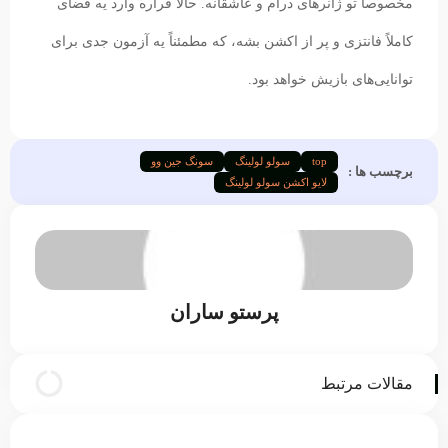
مخصوصاً تو ژانرهای درام و عاشقانه. حالا قراره وارد یه فضای
کاملاً فانتزی و پر از اکشن بشه، که مطمئناً یه آزمون جدی برای
توانایی‌های بازیش خواهد بود.
top
سولو لولینگ
سونگ جین وو
برچسب ها :
لایو اکشن سولو لولینگ
پرستو ساران
مقالات مرتبط