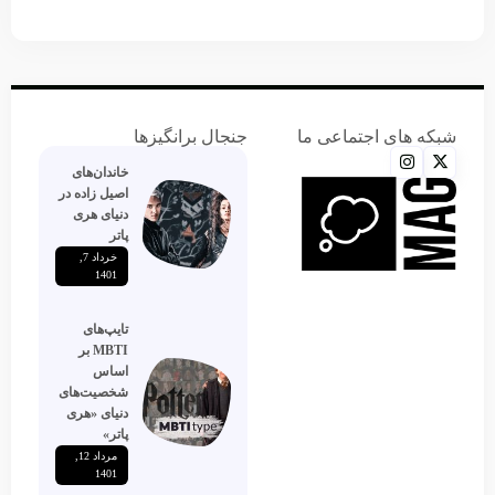
شبکه های اجتماعی ما
جنجال برانگیزها
خاندان‌های
اصیل زاده‌ در
دنیای هری
پاتر
خرداد 7,
1401
تایپ‌های
MBTI بر
اساس
شخصیت‌های
دنیای «هری
پاتر»
مرداد 12,
1401