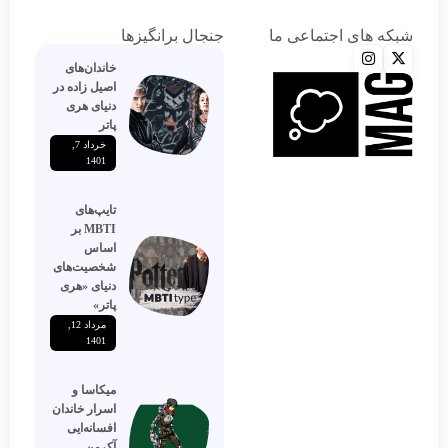
شبکه های اجتماعی ما
جنجال برانگیزها
خاندان‌های
اصیل زاده‌ در
دنیای هری
پاتر
خرداد 7,
1401
تایپ‌های
MBTI بر
اساس
شخصیت‌های
دنیای «هری
پاتر»
مرداد 12,
1401
میکاسا و
اسرار خاندان
افسانه‌ایی
آکرمن