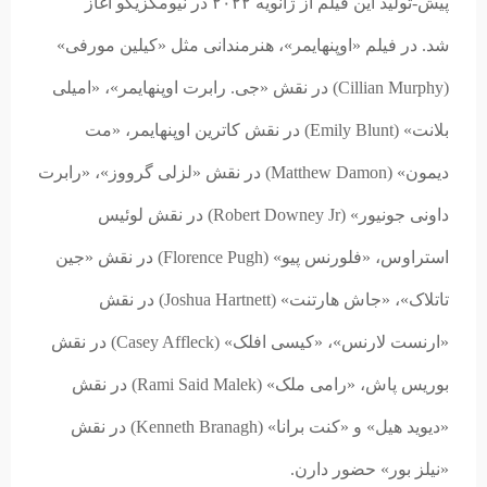
پیش-تولید این فیلم از ژانویه ۲۰۲۲ در نیومکزیکو آغاز
شد. در فیلم «اوپنهایمر»، هنرمندانی مثل «کیلین مورفی»
(Cillian Murphy) در نقش «جی. رابرت اوپنهایمر»، «امیلی
بلانت» (Emily Blunt) در نقش کاترین اوپنهایمر، «مت
دیمون» (Matthew Damon) در نقش «لزلی گرووز»، «رابرت
داونی جونیور» (Robert Downey Jr) در نقش لوئیس
استراوس، «فلورنس پیو» (Florence Pugh) در نقش «جین
تاتلاک»، «جاش هارتنت» (Joshua Hartnett) در نقش
«ارنست لارنس»، «کیسی افلک» (Casey Affleck) در نقش
بوریس پاش، «رامی ملک» (Rami Said Malek) در نقش
«دیوید هیل» و «کنت برانا» (Kenneth Branagh) در نقش
«نیلز بور» حضور دارن.