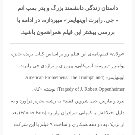
داستان زندگی دانشمند بزرگ و پدر بمب اتم
« جی. رابرت اوپنهایمر
»
میپردازه
،
در ادامه با
بررسی بیشتر این فیلم همراهمون باشید.
«نولان» فیلم‌نامه‌ی این فیلم رو بر اساس کتاب برنده جایزه
پولیتزر «پرومته آمریکایی
،
پیروزی و تراژدی جی رابرت
اوپنهایمر
»
(American Prometheus: The Triumph and
Tragedy of J. Robert Oppenheimer) نوشته «کای
بیرد و مارتین جی. شروین فقید» به رشته تحریر درآورد و به
دلیل اختلافش با کمپانی «برادران وارنر» (Warner Bros) بعد
از نزدیک به دو دهه همکاری و ساخت ۹ فیلم با این شرکت