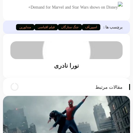
برچسب ها :
اسپین‌آف
جنگ ستارگان
فیلم اقتباسی
مندلورین
نورا نادری
مقالات مرتبط