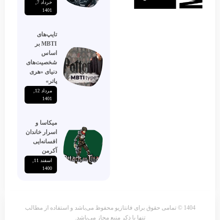
خرداد 7,
1401
تایپ‌های
MBTI بر
اساس
شخصیت‌های
دنیای «هری
پاتر»
مرداد 12,
1401
میکاسا و
اسرار خاندان
افسانه‌ایی
آکرمن
اسفند 11,
1400
1404 © تمامی حقوق برای فانتازیو محفوظ می‌باشد و استفاده از مطالب
تنها با ذکر منبع مجاز می‌باشد.