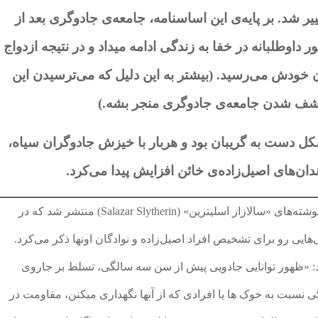
ری در سال 1692، دچار تغییر شد. بر پایه‌ی این اساسنامه، جامعه‌ی جادوگری بعد از
 داوطلبانه در خفا به زندگی ادامه میداد و در نتیجه ازدواج
ن خودش می‌رسید. (بیشتر به این دلیل که می‌ترسیدن این
 کشف شدن جامعه‌ی جادوگری منجر بشه.)
شکل دست به گریبان بود و هربار با خیزش جادوگران سیاه،
دان‌های اصیل‌زاده‌ی خائن افزایش پیدا می‌کرد.
در قرن 18 میلادی تعدادی مقاله به عنوان دست نوشته‌های «سالازار اسلیترین» (Salazar Slytherin) منتشر شد که در
هایی رو برای تشخیص افراد اصیل‌زاده و نوادگان اونها ذکر می‌کرد.
بود: «ظهور توانایی جادویی پیش از سن سه سالگی، تسلط بر جاروی
نسبت به خوک ها یا افرادی که از آنها نگهداری میکنن، مقاومت در