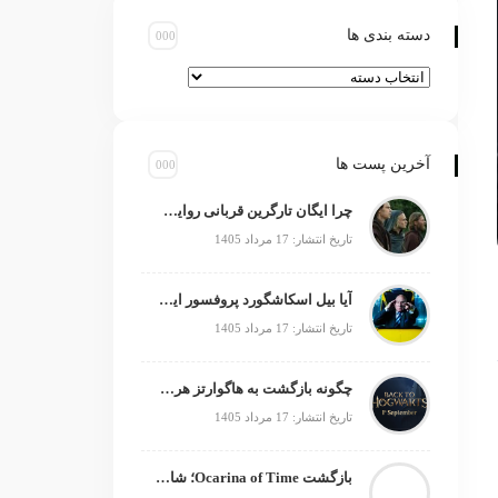
دسته بندی ها
آخرین پست ها
چرا ایگان تارگرین قربانی روایت سریال خاندان اژدها شد؟
تاریخ انتشار: 17 مرداد 1405
آیا بیل اسکاشگورد پروفسور ایکس بعدی است؟
تاریخ انتشار: 17 مرداد 1405
چگونه بازگشت به هاگوارتز هری پاتر را زنده نگه داشت؟
تاریخ انتشار: 17 مرداد 1405
بازگشت Ocarina of Time؛ شاهکار زلدا دوباره متولد می‌شود