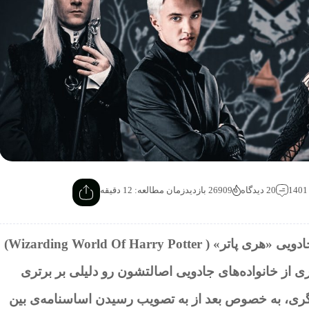
20 دیدگاه
26909 بازدید
زمان مطالعه: 12 دقیقه
متاسفانه یکی از تفکرات رایج در دنیای جادویی «هری پاتر» ( Wizarding World Of Harry Potter)
ری از خانواده‌های جادویی اصالتشون رو دلیلی بر برتری
گری، به خصوص بعد از به تصویب رسیدن اساسنامه‌ی بین