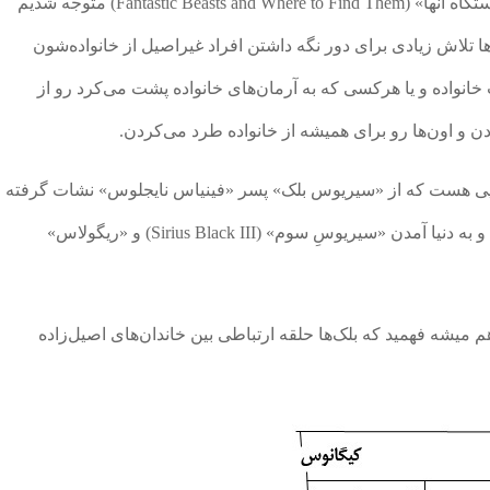
همونطور که در فیلم «جانوران شگفت انگیز و زیستگاه آنها» (Fantastic Beasts and Where to Find Them) متوجه شدیم
وی بودن. بلک‌ها تلاش زیادی برای دور نگه ‌داشتن افراد غیراصیل از خانواده‌شون
خانواده و یا هرکسی که به آرمان‌های خانواده پشت می‌کرد رو از
 و اون‌ها رو برای همیشه از خانواده طرد می‌کردن.
‌ایی هست که از «سیریوس بلک» پسر «فینیاس نایجلوس» نشات گرفته
و در آخر با ازدواج «اوریون بلک» با «ولبورگ بلک» و به دنیا آمدن «سیریوسِ سوم» (Sirius Black III) و «ریگولاس»
 میشه فهمید که بلک‌ها حلقه ارتباطی بین خاندان‌های اصیل‌زاده