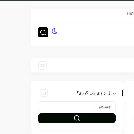
سریال هری پاتر HBO رده‌بندی TV-14 گرفت
دنبال چیزی می گردی؟