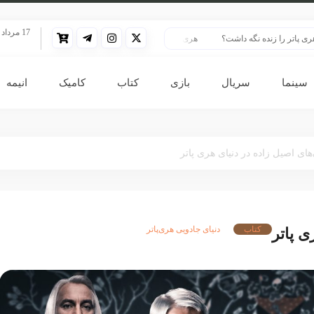
17 مرداد 1405
 را زنده نگه داشت؟
هری پاتر در قلب بزرگ‌ترین پرونده هوش مصنوعی
HBO سنت قدیمی خود را برای پخش سریال هری پاتر تغییر داد
سینما
سریال
بازی
کتاب
کامیک
انیمه
های اصیل زاده‌ در دنیای هری پاتر
کتاب
دنیای جادویی هری‌پاتر
ی پاتر