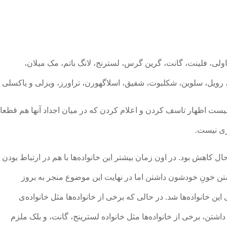
اولی، فلینت، گانت، گرین گرس، لسترنج، لانگ باتم، مک میلان،
ه، رویل، سلوین، شکلبوت، شفیق، اسلاگهورن، تراورز، ویزلی و یاکسلی
 لیست اظهار تاسف کردن و اعلام کردن که در میان اجداد آنها هم قطعا
ری نیست.
الص در حال کاهش بود. در اون زمان بیشتر این خانواده‌ها با هم در ارتباط بودن
داشتن خونِ خودشون داشتن اما در نهایت این موضوع منجر به بروز
 خانواده‌ها شد. در حالی که برخی از خانواده‌ها مثل خانواده‌ی
اجازه ازدواج با دو-رگه‌ها (Half-blood) رو داشتن، برخی از خانواده‌ها مثل خانواده لسترینج، گانت، و بلک ملزم