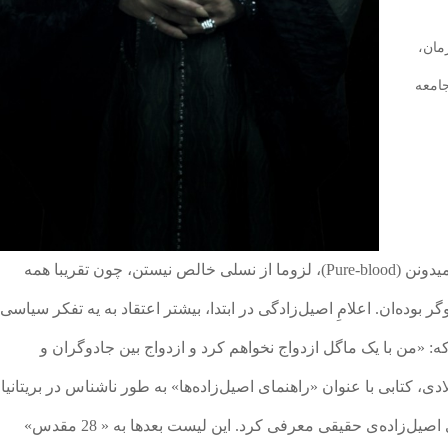
مان،
جامعه
کسانی که خودشون رو اصیل‌زاده یا خونِ خالص میدونن (Pure-blood)، لزوما از نسلی خالص نیستن، چون تقریبا همه
ر بوده‌ان. اعلامِ اصیل‌زادگی در ابتدا، بیشتر اعتقاد به یه تفکر سیاسی
ه: «من با یک ماگل ازدواج نخواهم کرد و ازدواج بین جادوگران و
ایل دهه‌ی 30 میلادی، کتابی با عنوان «راهنمای اصیل‌زاده‌ها» به طور ناشناس در بریتانیا
منتشر شد که 28 خانواده رو به عنوان خانواده‌های اصیل‌زاده‌ی حقیقی معرفی کرد. این لیست بعدها به « 28 مقدس»