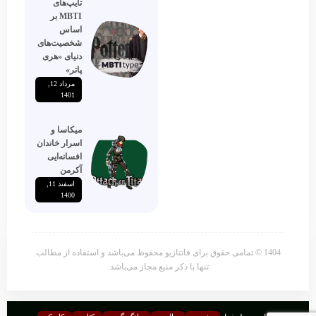
تایپ‌های
MBTI بر
اساس
شخصیت‌های
دنیای «هری
پاتر»
مرداد 12,
1401
میکاسا و
اسرار خاندان
افسانه‌ایی
آکرمن
اسفند 11,
1400
1404 © تمامی حقوق برای فانتازیو محفوظ می‌باشد و استفاده از مطالب
تنها با ذکر منبع مجاز می‌باشد.