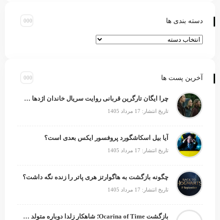
دسته بندی ها
آخرین پست ها
چرا ایگان تارگرین قربانی روایت سریال خاندان اژدها شد؟
تاریخ انتشار: 17 مرداد 1405
آیا بیل اسکاشگورد پروفسور ایکس بعدی است؟
تاریخ انتشار: 17 مرداد 1405
چگونه بازگشت به هاگوارتز هری پاتر را زنده نگه داشت؟
تاریخ انتشار: 17 مرداد 1405
بازگشت Ocarina of Time؛ شاهکار زلدا دوباره متولد می‌شود