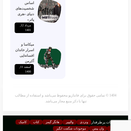
اساس
شخصیت‌های
دنیای «هری
پاتر»
مرداد 12,
1401
میکاسا و
اسرار خاندان
افسانه‌ایی
آکرمن
اسفند 11,
1400
1404 © تمامی حقوق برای فانتازیو محفوظ می‌باشد و استفاده از مطالب
تنها با ذکر منبع مجاز می‌باشد.
موضوعات پرطرفدار
ونزدی
والپیپر
هانگر گیمز
کتاب
کامیک
فرندز
وان پیس
موجودات شگفت انگیز