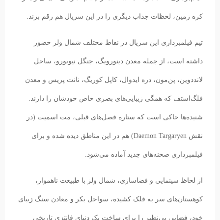
کره زمین، لحظات جذاب دیگری را در این سریال هم رقم بزند.
تیم فیلمبرداری این سریال در نقاط مختلف شمال ولز حضور
داشته است، از جمله معدن دینورویگ، جنگل نیوبورو، ساحل
لانددوین، پن‌مون، دره ایدوال، کاپل کوریگ، نانت پریس و معدن
فلگ‌استف که همگی زیبایی‌های بصری خاص خودشان را دارند.
شنیده‌ها حاکی است که ستاره فصل‌های قبلی، مت اسمیت (در
نقش Daemon Targaryen) هم در این مناطق دیده شده و برای
فیلمبرداری صحنه‌های جدید آماده می‌شود.
از لحاظ سینمایی و فضاسازی، شمال ولز با طبیعت ناهموار،
کوهستان‌های سر به فلک کشیده، سواحل بکر و معادن سنگ زیبای
خود، فضایی بی‌نظیر را برای ساخت یک دنیای فانتزی تاریخی