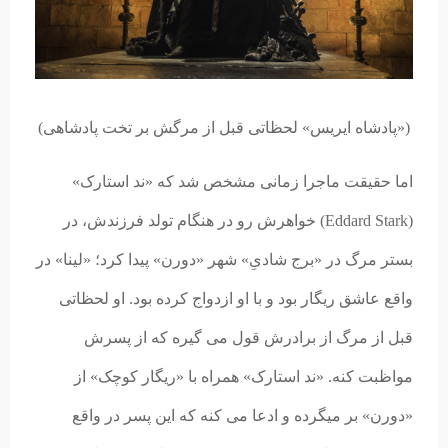
(«پادشاه ایریس» لحظاتی قبل از مرگش بر تخت پادشاهی)
اما حقیقت ماجرا زمانی مشخص شد که «ند استارک»
(Eddard Stark) خواهرش رو در هنگام تولد فرزندش، در
بستر مرگ در «برج شادیِ» شهر «دورن» پیدا کرد؛ «لینا» در
واقع عاشق ریگار بود و با او ازدواج کرده بود. او لحظاتی
قبل از مرگ از برادرش قول می گیره که از پسرش
مواظبت کنه. «ند استارک» همراه با «ریگار کوچک» از
«دورن» بر میگرده و ادعا می کنه که این پسر در واقع