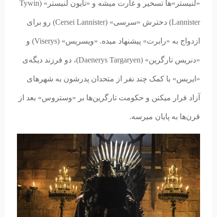
«لنیستر»ها تسخیر و غارت میشه و «تایون لنیستر» (Tywin
Lannister) دخترش «سرسی» (Cersei Lannister) رو برای
ازدواج به «رابرت» پیشنهاد میده. «ویسریس» (Viserys) و
«دنریس تارگرین» (Daenerys Targaryen)، دو فرزند دیگه‌ی
«ایریس» با کمک چند نفر از متحدان پدرشون به شهرهای
آزاد فرار میکنن و حکومت تارگرین‌ها بر «وستروس» بعد از
قرن‌ها به پایان میرسه.