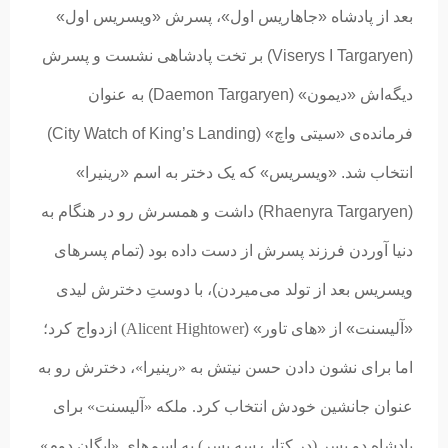
بعد از پادشاه «جاهاریس اول»، پسرش «ویسریس اول»
(Viserys I Targaryen) بر تخت پادشاهی نشست و پسرش
دیگه‌اش «دیمون» (Daemon Targaryen) به عنوان
فرمانده‌ی «سیتی واچ» (City Watch of King’s Landing)
انتخاب شد. «ویسریس» که یک دختر به اسم «رینیرا»
(Rhaenyra Targaryen) داشت و همسرش رو در هنگام به
دنیا آوردن فرزند پسرش از دست داده بود (تمام پسرهای
ویسریس بعد از تولد می‌میردن)، با دوستِ دخترش لیدی
«آلیسنت» از «های تاور»
(
Alicent Hightower
) ازدواج کرد؛
اما برای نشون دادن حسن نیتش به «رینیرا»، دخترش رو به
عنوان جانشین خودش انتخاب کرد. ملکه «آلیسنت» برای
پادشاه دو پسر (در کتاب سه پسر)‌ به اسم‌های «ایگانِ دوم»