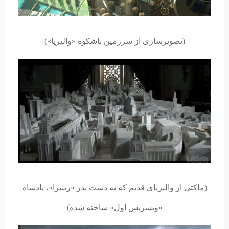
(تصویرسازی از سرزمین باشکوه «والیریا»)
(ماکتی از والیریای قدیم که به دست پدر «رینیرا»، پادشاه
«ویسریس اول» ساخته شده)