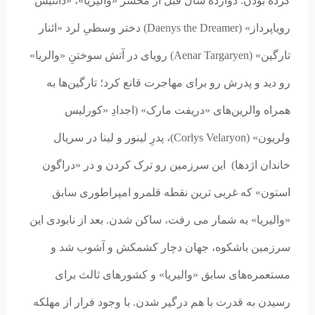
کرده بودن. دوازده سال قبل از محشر «والیریا»، «دائنیس
رویاپرداز» (Daenys the Dreamer) دختر وسطیِ لرد «ائنار
تارگین» (Aenar Targaryen) رویای در آتش سوختنِ «والریا»
رو دید و پدرش رو برای مهاجرت قانع کرد؛ تارگین‌ها به
همراه والرین‌های «دریفت مارک» (اجدادِ «کورلیس
ولریون» (Corlys Velaryon)، پدرِ لینور و لینا در سریال
خاندان اژدها) این سرزمین رو ترک کردن و در «دراگون
استون» که غربی ترین نقطه قلمرو امپراطوری سابق
«والیریا» به شمار می رفت، ساکن شدن. بعد از نابودی این
سرزمین باشکوه، جهان دچار کشمکش و آشوب شد و
مستعمره‌های سابق «والیریا» و کشورهای ثالث برای
رسیدن به قدرت با هم درگیر شدن. با وجود فرار از مهلکه‌