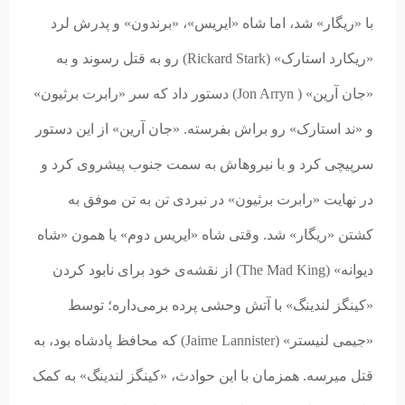
با «ریگار» شد، اما شاه «ایریس»، «برندون» و پدرش لرد
«ریکارد استارک» (Rickard Stark) رو به قتل رسوند و به
«جان آرین» ( Jon Arryn) دستور داد که سر «رابرت برثیون»
و «ند استارک» رو براش بفرسته. «جان آرین» از این دستور
سرپیچی کرد و با نیروهاش به سمت جنوب پیشروی کرد و
در نهایت «رابرت برثیون» در نبردی تن به تن موفق به
کشتن «ریگار» شد. وقتی شاه «ایریس دوم» یا همون «شاه
دیوانه» (The Mad King) از نقشه‌ی خود برای نابود کردن
«کینگز لندینگ» با آتش وحشی پرده برمی‌داره؛ توسط
«جیمی لنیستر» (Jaime Lannister) که محافظ پادشاه بود، به
قتل میرسه. همزمان با این حوادث، «کینگز لندینگ» به کمک