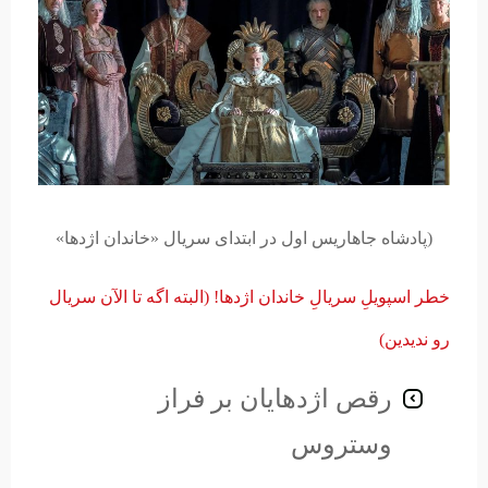
(پادشاه جاهاریس اول در ابتدای سریال «خاندان اژدها»
خطر اسپویلِ سریالِ خاندان اژدها! (البته اگه تا الآن سریال
رو ندیدین)
رقص اژدهایان بر فراز
وستروس