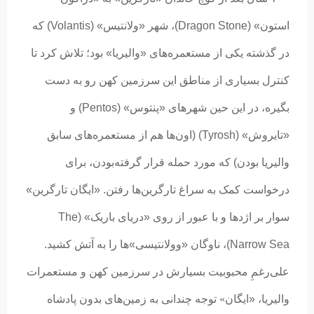
استون» (Dragon Stone)، شهر «ولانتیس» (Volantis) که
در گذشته یکی از مستعمره‌های «والیریا» بود؛ تلاش کرد تا
کنترل بسیاری از مناطق این سرزمین کهن رو به دست
بگیره، در این حین شهرهای «پنتوس» (Pentos) و
«تایروش» (Tyrosh) (اون‌ها هم از مستعمره‌های سابق
والیریا بودن) که مورد حمله قرار گرفته‌بودن، برای
درخواست کمک به سراغ تارگرین‌ها رفتن. «ایگان تارگرین»
سوار بر اژدها و با عبور از روی «دریای باریک» (The
Narrow Sea)، ناوگان «وولانتیسی»ها را به آتش کشید.
علی‌رغمِ محبوبیت بسیارش در سرزمین‌ کهن و مستعمرات
والیریا،
«
ایگان» توجه چندانی به زمین‌های بدون پادشاه