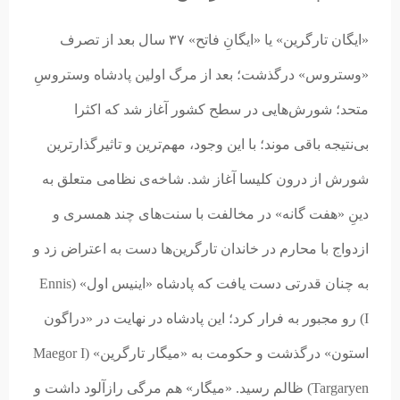
«ایگان تارگرین» یا «ایگانِ فاتح» ۳۷ سال بعد از تصرف
«وستروس» درگذشت؛ بعد از مرگ اولین پادشاه وستروسِ
متحد؛ شورش‌هایی در سطح کشور آغاز شد که اکثرا
بی‌نتیجه باقی موند؛ با این وجود، مهم‌ترین و تاثیرگذارترین
شورش از درون کلیسا آغاز شد. شاخه‌ی نظامی متعلق به
دینِ «هفت گانه» در مخالفت با سنت‌های چند همسری و
ازدواج با محارم در خاندان تارگرین‌ها دست به اعتراض زد و
به چنان قدرتی دست یافت که پادشاه «اینیس اول» (Ennis
I) رو مجبور به فرار کرد؛ این پادشاه در نهایت در «دراگون
استون» درگذشت و حکومت به «میگار تارگرین» (Maegor I
Targaryen) ظالم رسید. «میگار» هم مرگی رازآلود داشت و