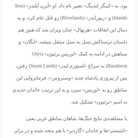
بود، به «کینگز لندینگ» تغییر نام داد. او «آیرن آیلندز» (Iron
Islands) و «ریورلندز» (Riverlands) رو قتل عام کرد، و به
دنبال این اتفاقات «هرنهال» چنان ویران شد که هنوز هم
داستان ترسناکش نسل به نسل منتقل میشه. «ایگان» و
سپاهش در ادامه به کمک «اوریس برثیون» (Orys
Baratheon) به سراغ «استورم لندز» (Storm Lands) رفتن،
پس از پیروزی پادشاه جدید «وستروس»، فرمانروایی این
مناطق رو به «اوریس» سپرد و به این ترتیب خاندان جدیدی
به اسم «برثیون» تشکیل شد.
با مشاهده‌ی نتایج جنگ‌ها، شاهان مناطق غربی یعنی
«لنتیستر»ها و خاندان «گاردنر» با هم متحد شده و در برابر