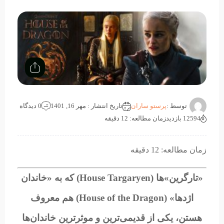
توسط :
پرستو ساران
تاریخ انتشار : مهر 16, 1401
0 دیدگاه
12594 بازدید
زمان مطالعه: 12 دقیقه
زمان مطالعه: 12 دقیقه
«تارگرین‌»ها (
House Targaryen
) که به «خاندان
اژدها» (House of the Dragon) هم معروف
هستن، یکی از قدیمی‌ترین و موثرترین خاندان‌ها