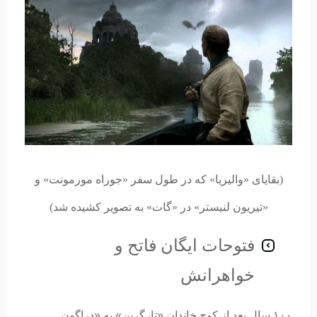
(بقایای «والیریا» که در طول سفر «جوراه مورمونت» و
«تیریون لنیستر» در «گات» به تصویر کشیده شد)
فتوحات ایگان فاتح و
خواهرانش
۱۰۰ سال بعد از کوچ خاندان «تارگرین» به «دراگون