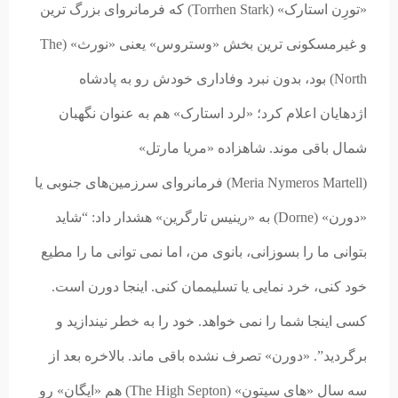
«تورِن استارک» (Torrhen Stark) که فرمانروای بزرگ ترین
و غیرمسکونی ترین بخش «وستروس» یعنی «نورث» (The
North) بود، بدون نبرد وفاداری خودش رو به پادشاه
اژدهایان اعلام کرد؛ «لرد استارک» هم به عنوان نگهبان
شمال باقی موند.
شاهزاده «مریا مارتل»
(Meria Nymeros Martell) فرمانروای سرزمین‌های جنوبی یا
«دورن» (Dorne) به «رینیس تارگرین» هشدار داد: “شاید
بتوانی ما را بسوزانی، بانوی من، اما نمی توانی ما را مطیع
خود کنی، خرد نمایی یا تسلیممان کنی. اینجا دورن است.
کسی اینجا شما را نمی خواهد. خود را به خطر نیندازید و
برگردید”. «دورن» تصرف نشده باقی ماند. بالاخره بعد از
سه سال «های سپتون» (The High Septon) هم «ایگان» رو