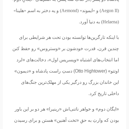
(Aegon II) و «ایموند» (Aemond) و یه دختر به اسم «هلینا»
(Helaena) به دنیا آورد.
با اینکه تارگرین‌ها توانسته بودن تحت هر شرایطی برای
چندین قرن، قدرت خودشون بر «وستروس» رو حفظ کنن
اما انتخاب‌های اشتباه «ویسریس اول»، دخالت‌های «لرد
اوتتو» (Otto Hightower) دستِ راست پادشاه و «دیمون»
این خاندان بزرگ رو درگیر یکی از مهلک‌ترین جنگ‌های
داخلی تاریخ کرد.
«ایگان دوم» و خواهر ناتنی‌اش «رینیرا» هر دو بر این باور
بودن که وارثِ به حقِ «تخت آهنین» هستن و برای رسیدن