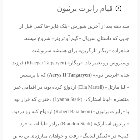
قیام رابرت برثیون
سه دهه بعد از آخرین شورش «بلک فایر»ها کمی قبل از
جایی که داستانِ سریال «گیم آو ترونز» شروع میشه،
شاهزاده «ریگار تارگرین» برای همیشه سرنوشت
وستروس رو تغییر داد. «ریگار» (Rhaegar Targaryen) فرزندِ
شاه «ایریس دوم» (
Aerys II Targaryen
) که با پرنسس
«الیا مارتل» (Elia Martell) ازدواج کرده بود، در اقدامی غیر
منتظره «لیانا استارک» (Lyanna Stark) دختری که قرار بود
با «رابرت برثیون» (Robert Baratheon) ازدواج کنه رو دزدید.
«برندون استارک» (Brandon Stark) برادر «لیانا»، به «رد
کیپ» در «کینگز لندینگ» رفت و خواهان مبارزه‌ی تن به تن