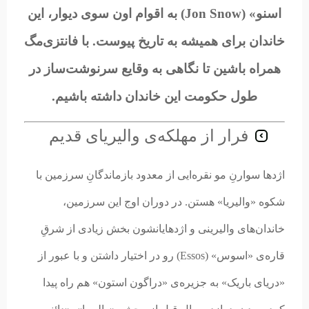
اسنو» (Jon Snow) به اقوام اون سوی دیوار، این
خاندان برای همیشه به تاریخ پیوست. با فانتزی‌مگ
همراه باشین تا نگاهی به وقایع سرنوشت‌ساز در
طول حکومت این خاندان داشته باشیم.
فرار از مهلکه‌ی والیریای قدیم
اژدها سوارنِ مو نقره‌ایی از معدود بازماندگانِ سرزمین با
شکوه «والیریا» هستن. در دوران اوج این سرزمین،
خاندان‌های والیرینی و اژدهایانشون بخش زیادی از شرقِ
قاره‌ی «اسوس» (Essos) رو در اختیار داشتن و با عبور از
«دریای باریک» به جزیره‌ی «دراگون استون» هم راه پیدا