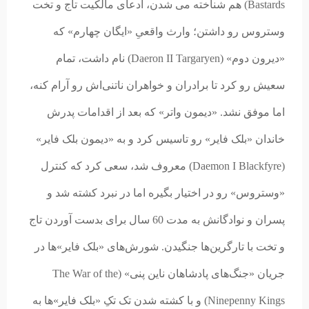
Bastards) هم شناخته می شدن، ادعای مالکیت تاج و تخت
وستروس رو داشتن؛ وارث واقعیِ «ایگان چهارم» که
«دیرون دوم» (Daeron II Targaryen) نام داشت، تمام
سعیش رو کرد تا برادران و خواهران ناتنی‌اش رو آرام کنه،
اما موفق نشد. «دیمون واتر» که بعد از اقدامات پدرش
خاندان «بلک فایر» رو تاسیس کرد و به «دیمون بلک فایر»
(Daemon I Blackfyre) معروف شد، سعی کرد که کنترل
«وستروس» رو در اختیار بگیره اما در نبرد کشته شد و
پسران و نوادگانش به مدت 60 سال برای بدست آوردن تاج
و تخت با تارگرین‌ها جنگیدن. شورش‌های «بلک فایر»ها در
جریان «جنگ‌های پادشاهان ناین پنی» (The War of the
Ninepenny Kings) و با کشته شدن تک تکِ «بلک فایر»ها به