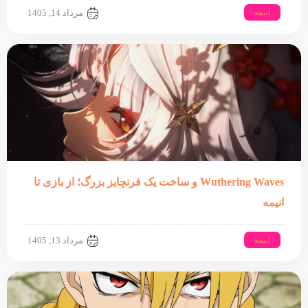
انیمه
مرداد 14, 1405
Wuthering Waves و ساخت یک فرنچایز بزرگ؛ از بازی تا
انیمه
انیمه
مرداد 13, 1405