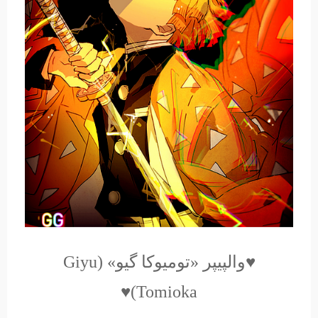
♥والپیپر «تومیوکا گیو» (Giyu
Tomioka)♥