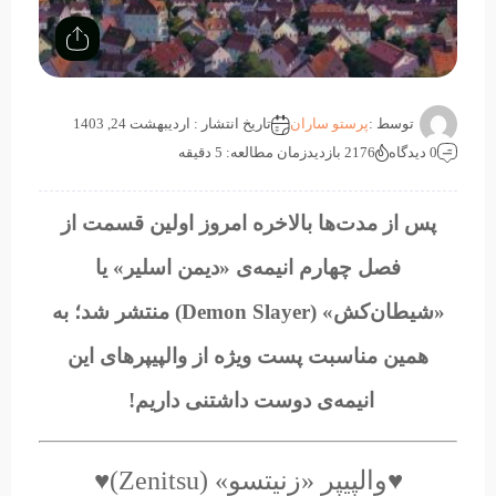
توسط :
پرستو ساران
تاریخ انتشار : اردیبهشت 24, 1403
0 دیدگاه
2176 بازدید
زمان مطالعه: 5 دقیقه
پس از مدت‌ها بالاخره امروز اولین قسمت از
فصل چهارم انیمه‌ی «دیمن اسلیر» یا
«شیطان‌کش» (Demon Slayer) منتشر شد؛ به
همین مناسبت پست ویژه از والپیپرهای این
انیمه‌ی دوست داشتنی داریم!
♥والپیپر «زنیتسو» (Zenitsu)♥