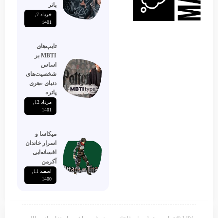
پاتر
خرداد 7,
1401
تایپ‌های
MBTI بر
اساس
شخصیت‌های
دنیای «هری
پاتر»
مرداد 12,
1401
میکاسا و
اسرار خاندان
افسانه‌ایی
آکرمن
اسفند 11,
1400