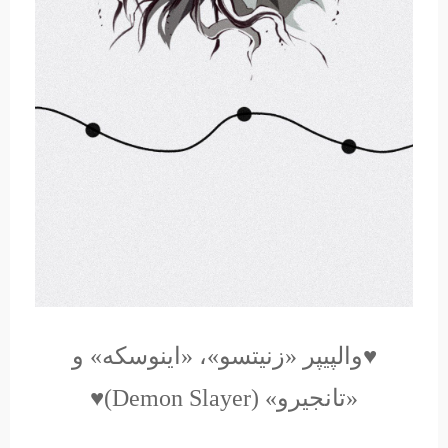
♥والپیپر «زنیتسو»، «اینوسکه» و
«تانجیرو» (Demon Slayer)♥