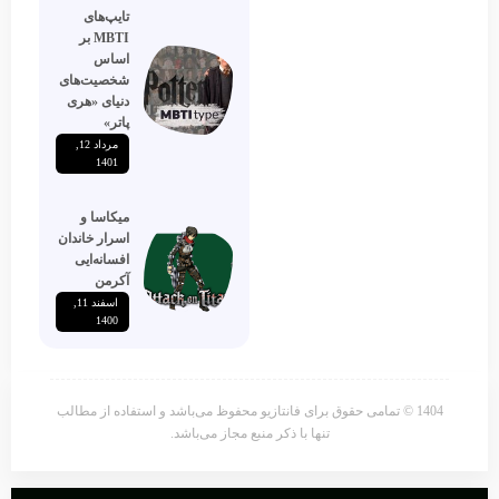
تایپ‌های
MBTI بر
اساس
شخصیت‌های
دنیای «هری
پاتر»
مرداد 12,
1401
میکاسا و
اسرار خاندان
افسانه‌ایی
آکرمن
اسفند 11,
1400
1404 © تمامی حقوق برای فانتازیو محفوظ می‌باشد و استفاده از مطالب
تنها با ذکر منبع مجاز می‌باشد.