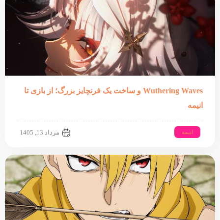
Wuthering Waves و ساخت یک فرنچایز بزرگ؛ از بازی تا
انیمه
انیمه
مرداد 13, 1405