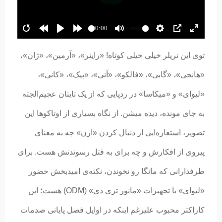
00:00
توی این تریلر خیلی خیلی کوتاه! «راینر»، «آرمین»، «ژان»،
«هانجی»، «گابی»، «فالکو»، «آنی»، «پیک»، «کانی»،
«لیوای» و «میکاسا» در ردپایی که از یک تایتان عجیم‌الجثه
به جای مونده، دیده میشن. از نگاه بسیاری از اوتاکوها این
تصویر، استعاره‌ایی از دنبال کردن «ارن» چه به معنای
پیروی از افکارش و چه برای به قتل رسوندنش هست. برای
طرفدارانی که مانگا رو نخوندن، نکته‌ی امیدبخش حضور
«لیوای» با تجهیزات «مانور تری دی» (ODM) هست؛ این
کاراکتر محبوب علیرغم اینکه در اوایل فصل پایانی صدمات