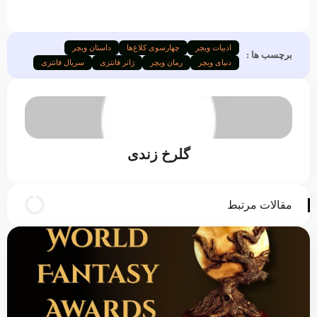
ادبیات ویچر
چهارسوی کلاغ‌ها
داستان ویچر
برچسب ها :
دنیای ویچر
رمان ویچر
ژانر فانتزی
سریال فانتزی
گلرخ زندی
مقالات مرتبط