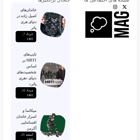
خاندان‌های
اصیل زاده‌ در
دنیای هری
پاتر
خرداد 7,
1401
تایپ‌های
MBTI بر
اساس
شخصیت‌های
دنیای «هری
پاتر»
مرداد 12,
1401
میکاسا و
اسرار خاندان
افسانه‌ایی
آکرمن
اسفند 11,
1400