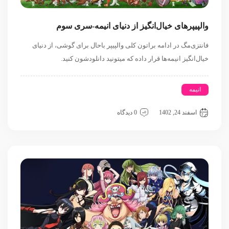
والپیپرهای خیال‌انگیز از دنیای انیمه-سری سوم
فانتزی‌مگ در ادامه براتون کلی والپیپر باحال برای گوشی، از دنیای
خیال‌انگیز انیمه‌ها قرار داده که میتونید دانلودشون کنید.
انیمه
استودیو جیبلی
جوجوتسو کایسن
دث نوت
دیمن اسلیر
والپیپر
اسفند 24, 1402
0 دیدگاه