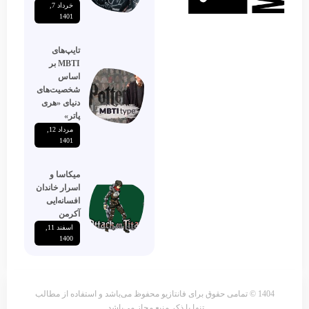
خرداد 7,
1401
تایپ‌های
MBTI بر
اساس
شخصیت‌های
دنیای «هری
پاتر»
مرداد 12,
1401
میکاسا و
اسرار خاندان
افسانه‌ایی
آکرمن
اسفند 11,
1400
1404 © تمامی حقوق برای فانتازیو محفوظ می‌باشد و استفاده از مطالب
تنها با ذکر منبع مجاز می‌باشد.