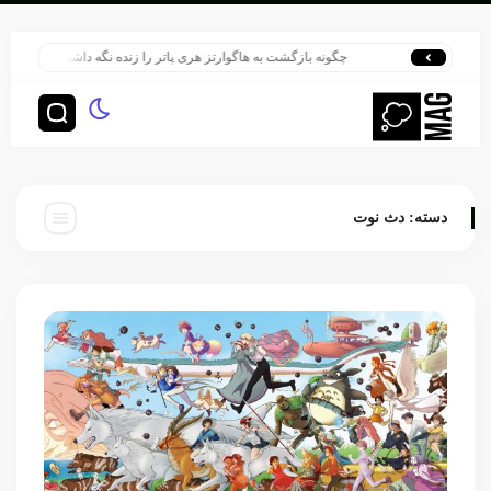
چگونه بازگشت به هاگوارتز هری پاتر را زنده نگه داشت؟
هری پا
دسته:
دث نوت