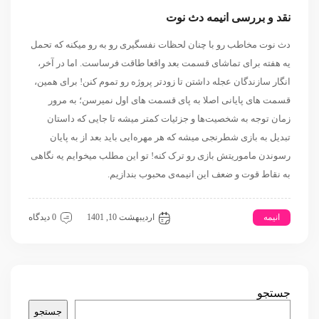
نقد و بررسی انیمه دث نوت
دث نوت مخاطب رو
با چنان لحظات نفسگیری رو به رو میکنه که تحمل
یه هفته برای تماشای قسمت بعد واقعا طاقت فرساست. اما در آخر،
انگار سازندگان عجله داشتن تا زودتر پروژه رو تموم کنن! برای همین،
قسمت های پایانی اصلا به پای قسمت های اول نمیرسن؛
به مرور
زمان توجه به شخصیت‌ها و جزئیات کمتر میشه تا جایی که داستان
تبدیل به بازی شطرنجی میشه که هر مهره‌ایی باید بعد از به پایان
رسوندن ماموریتش بازی رو ترک کنه! تو این مطلب میخوایم یه نگاهی
به نقاط قوت و ضعف این انیمه‌ی محبوب بندازیم.
انیمه
دث نوت
اردیبهشت 10, 1401
0 دیدگاه
جستجو
جستجو