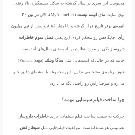
محبوبیت این سری در سال گذشته به شکل چشمگیری بالا رفته.
توی سایت
مای انیمه لیست
(MyAnimeList)، الان
در بین ۳۰
انیمه‌ی برتر تاریخ
قرار گرفته و با امتیاز
۸.۸۶
و بیش از
نیم میلیون
رأی
، جایگاهش رو محکم کرده. این یعنی
فصل سوم خاطرات
داروساز
یکی از موردانتظارترین انیمه‌های سال‌های آینده‌ست.
جالبه که در حالی‌که انیمه‌هایی مثل
ساگا وینلند
(Vinland Saga)
هنوز برنامه‌ی مشخصی ندارن، این مجموعه با نقشه‌ای دقیق جلو
می‌ره و طرفداراش رو راضی نگه می‌داره.
چرا ساخت فیلم سینمایی مهمه؟
حرکت به سمت ساخت فیلم سینمایی برای
خاطرات داروساز
تصمیمی هوشمندانه‌ست. موفقیت فیلم‌هایی مثل
شیطان‌کش: