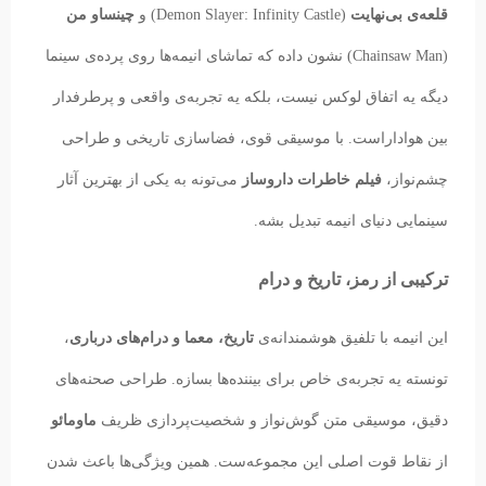
قلعه‌ی بی‌نهایت
(Demon Slayer: Infinity Castle) و
چینساو من
(Chainsaw Man) نشون داده که تماشای انیمه‌ها روی پرده‌ی سینما
دیگه یه اتفاق لوکس نیست، بلکه یه تجربه‌ی واقعی و پرطرفدار
بین هواداراست. با موسیقی قوی، فضاسازی تاریخی و طراحی
چشم‌نواز،
فیلم خاطرات داروساز
می‌تونه به یکی از بهترین آثار
سینمایی دنیای انیمه تبدیل بشه.
ترکیبی از رمز، تاریخ و درام
این انیمه با تلفیق هوشمندانه‌ی
تاریخ، معما و درام‌های درباری
،
تونسته یه تجربه‌ی خاص برای بیننده‌ها بسازه. طراحی صحنه‌های
دقیق، موسیقی متن گوش‌نواز و شخصیت‌پردازی ظریف
ماومائو
از نقاط قوت اصلی این مجموعه‌ست. همین ویژگی‌ها باعث شدن