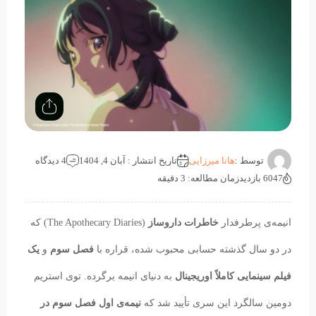
توسط :
هانا میرزایی
تاریخ انتشار : آبان 4, 1404
4 دیدگاه
6047 بازدید
زمان مطالعه: 3 دقیقه
انیمه‌ی پرطرفدار
خاطرات داروساز
(The Apothecary Diaries) که
در دو سال گذشته حسابی محبوب شده، قراره با
فصل سوم
و
یک
فیلم سینمایی کاملاً اوریجینال
به دنیای انیمه برگرده. توی استریم
دومین سالگرد این سری تأیید شد که
نیمه‌ی اول فصل سوم در