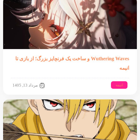
Wuthering Waves و ساخت یک فرنچایز بزرگ؛ از بازی تا
انیمه
انیمه
مرداد 13, 1405