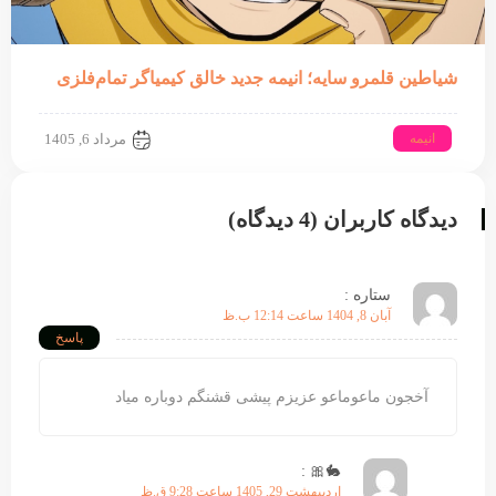
شیاطین قلمرو سایه؛ انیمه جدید خالق کیمیاگر تمام‌فلزی
انیمه
مرداد 6, 1405
دیدگاه کاربران (4 دیدگاه)
ستاره :
آبان 8, 1404 ساعت 12:14 ب.ظ
پاسخ
آخجون ماعوماعو عزیزم پیشی قشنگم دوباره میاد
🐇🎀 :
اردیبهشت 29, 1405 ساعت 9:28 ق.ظ