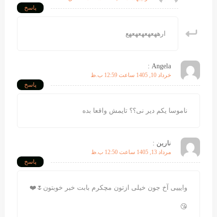
پاسخ
ارههعهعهعهعهع
Angela :
خرداد 10, 1405 ساعت 12:59 ب.ظ
پاسخ
ناموسا یکم دیر نی؟؟ تایمش واقعا بده
نارین :
مرداد 13, 1405 ساعت 12:50 ب.ظ
پاسخ
وایییی آخ جون خیلی ازتون مچکرم بابت خبر خوبتون🌷❤️
😘