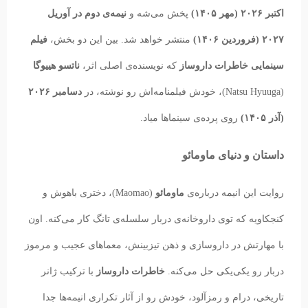
اکتبر ۲۰۲۶ (مهر ۱۴۰۵)
پخش می‌شه و
نیمه‌ی دوم در آوریل
۲۰۲۷ (فروردین ۱۴۰۶)
منتشر خواهد شد. بین این دو بخش،
فیلم
سینمایی خاطرات داروساز
که نویسنده‌ی اصلی اثر،
ناتسو هییوگا
(Natsu Hyuuga)، خودش فیلمنامه‌اش رو نوشته، در
دسامبر ۲۰۲۶
(آذر ۱۴۰۵)
روی پرده‌ی سینماها میاد.
داستان و دنیای ماومائو
روایت این انیمه درباره‌ی
ماومائو
(Maomao)، دختری باهوش و
کنجکاویه که توی داروخانه‌ی دربار سلسله‌ی تانگ کار می‌کنه. اون
با مهارتش در داروسازی و ذهن تیزبینش، معماهای عجیب و مرموز
دربار رو یکی‌یکی حل می‌کنه.
خاطرات داروساز
با ترکیب ژانر
تاریخی، درام و رمزآلود، خودش رو از آثار تکراری انیمه‌ها جدا