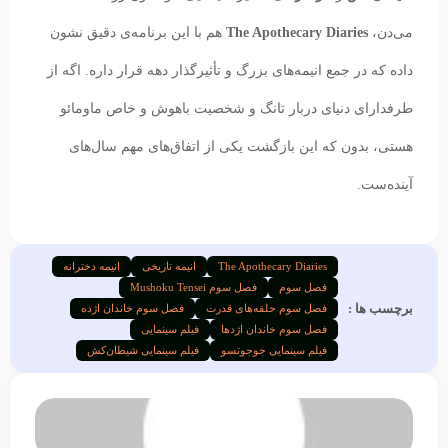
می‌دن،
The Apothecary Diaries
هم با این برنامه‌ی دقیق نشون
داده که در جمع انیمه‌های بزرگ و تأثیرگذار دهه قرار داره. اگه از
طرفدارای دنیای دربار تانگ و شخصیت باهوش و خاص ماومائو
هستی، بدون که این بازگشت یکی از اتفاق‌های مهم سال‌های
آینده‌ست.
The Apothecary Diaries
انیمه تاریخی
انیمه دخترانه
فصل سوم
فصل سوم Mushoku Tensei
برچسب ها :
فصل سوم حلقه‌های قدرت
فصل سوم خاندان اژده
فصل سوم خاندان اژدها
فیلم سینمایی
فیلم سینمایی جوجوتسو
فیلم سینمایی شیطان‌کش