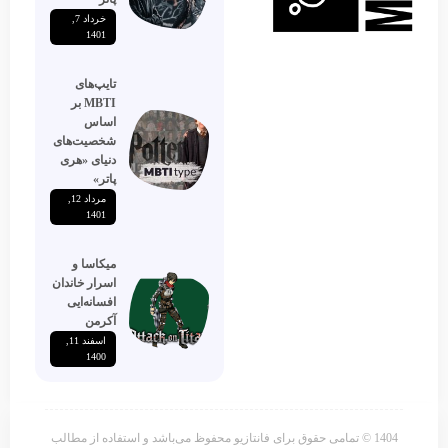
خرداد 7,
1401
تایپ‌های
MBTI بر
اساس
شخصیت‌های
دنیای «هری
پاتر»
مرداد 12,
1401
میکاسا و
اسرار خاندان
افسانه‌ایی
آکرمن
اسفند 11,
1400
1404 © تمامی حقوق برای فانتازیو محفوظ می‌باشد و استفاده از مطالب