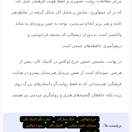
مرکز مطالعات روایت تصویری و حفظ هویت فرهنگی عمل کند،
که در آن جمع‌آوری، نمایش و تحلیل آثار شکل گرفته در تقاطع هنر
عامه و هنر برتر انجام می‌پذیرد. توجه به چنین پروژه‌ای به مثابه
واکنشی است به دوران دیجیتالی که مستعد فراموشی و
درهم‌آمیزی حافظه‌های جمعی است.
در نهایت، نخستین حضور جرج لوکاس در کامیک-کان، بیش از
هرچیز، نمونه‌ای است از نقش بی‌بدیل هنرمندان پیشرو در هدایت
فرهنگی؛ هنرمندانی که نه فقط روایت‌گر داستان‌های بزرگ روی
پرده بلکه حافظان گنجینه‌های هنری و روایتگری مردمی نیز هستند.
جرج لوکاس
جنگ ستارگان
سان دیگو کامیک-کان
برچسب ها :
سینمای علمی-تخیلی
کامیک-کان
موزه لوکاس
هنر روایت