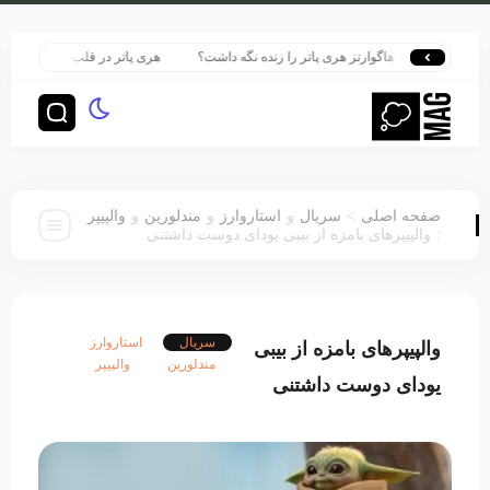
به هاگوارتز هری پاتر را زنده نگه داشت؟
هری پاتر در قلب بزرگ‌ترین پرونده هوش 
>
صفحه اصلی
سریال
و
استاروارز
و
مندلورین
و
والپیپر
:
والپیپرهای بامزه از بیبی یودای دوست داشتنی
سریال
استاروارز
والپیپرهای بامزه از بیبی
مندلورین
والپیپر
یودای دوست داشتنی