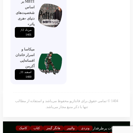
MBTI بر
اساس
شخصیت‌های
دنیای «هری
پاتر»
مرداد 12,
1401
میکاسا و
اسرار خاندان
افسانه‌ایی
آکرمن
اسفند 11,
1400
1404 © تمامی حقوق برای فانتازیو محفوظ می‌باشد و استفاده از مطالب
تنها با ذکر منبع مجاز می‌باشد.
موضوعات پرطرفدار
ونزدی
والپیپر
هانگر گیمز
کتاب
کامیک