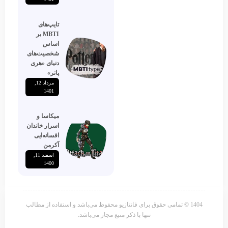
تایپ‌های
MBTI بر
اساس
شخصیت‌های
دنیای «هری
پاتر»
مرداد 12,
1401
میکاسا و
اسرار خاندان
افسانه‌ایی
آکرمن
اسفند 11,
1400
1404 © تمامی حقوق برای فانتازیو محفوظ می‌باشد و استفاده از مطالب
تنها با ذکر منبع مجاز می‌باشد.