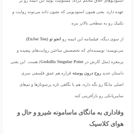
استودیوهای خلاق محکم کرده، مسئولیت تولید این انیمه رو بر
عهده داره. یعنی همون استودیویی که نشون داده می‌تونه روایت و
تکنیک رو به سطحی بالاتر ببره.
از سوی دیگه، فیلمنامه این انیمه رو
انجو تو (EnJoe Tou)
می‌نویسه؛ نویسنده‌ای که تخصصش ساختن روایت‌های پیچیده و
پرمغزه (مثل کارش در
Godzilla Singular Point
) هست. این یعنی
داستان جدید
روح درون پوسته
قراره هم عمق فلسفی سری
اصلی مانگا رو نگه داره، هم با نگاهی تازه پرسوناژها و تم‌های
سایبرپانکی رو بازآفرینی کنه.
وفاداری به مانگای ماسامونه شیرو و حال و
هوای کلاسیک