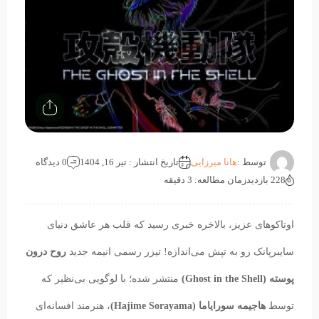
توسط :
هانا میرزایی
تاریخ انتشار : تیر 16, 1404
0 دیدگاه
228 بازدید
زمان مطالعه: 3 دقیقه
اوتاکوهای عزیز، بالاخره خبری رسید که قلب هر عاشق دنیای
سایبرپانک رو به تپش می‌اندازه! تیزر رسمی انیمه جدید
روح درون
پوسته (Ghost in the Shell)
منتشر شده؛ با لوگویی بی‌نظیر که
توسط
هاجیمه سورایاما (Hajime Sorayama)
، هنرمند افسانه‌ای