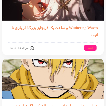
Wuthering Waves و ساخت یک فرنچایز بزرگ؛ از بازی تا
انیمه
انیمه
مرداد 13, 1405