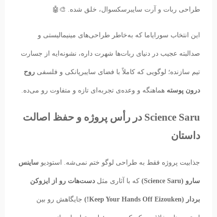
طراحی ربات و آرت سایبرسکسوال، خلق شده. 🎨🤖
این انتخاب سورایاما که به‌خاطر طراحی‌های مینیمالیستی و
صدالبته عجیب در دنیای ربات‌ها شهرت داره، نشونه‌ایه از جسارت
تیم سازنده؛ لوگویی که کاملاً با فضای سایبرپانکی و فلسفی
روح
درون پوسته
هماهنگه و وعده‌ی تجربه‌ای تازه و متفاوت رو می‌ده.
Science Saru در رأس پروژه و حفظ اصالت
داستان
جذابیت پروژه فقط به طراحی لوگو ختم نمی‌شه. استودیو
ساینس
سارو (Science Saru)
که با آثاری مثل
دست‌هات رو از ایزوکن
بردار (Keep Your Hands Off Eizouken!)
جایگاهش رو بین