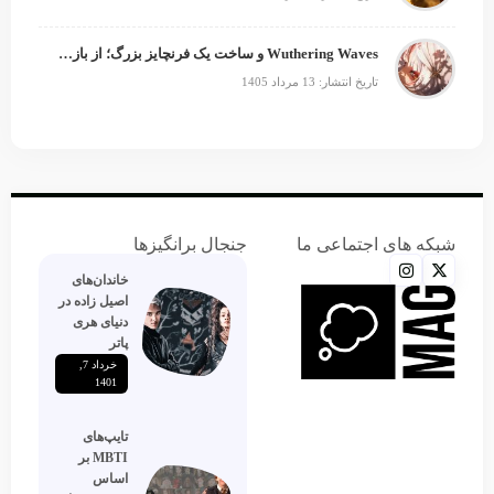
Wuthering Waves و ساخت یک فرنچایز بزرگ؛ از بازی تا انیمه
تاریخ انتشار: 13 مرداد 1405
شبکه های اجتماعی ما
جنجال برانگیزها
خاندان‌های
اصیل زاده‌ در
دنیای هری
پاتر
خرداد 7,
1401
تایپ‌های
MBTI بر
اساس