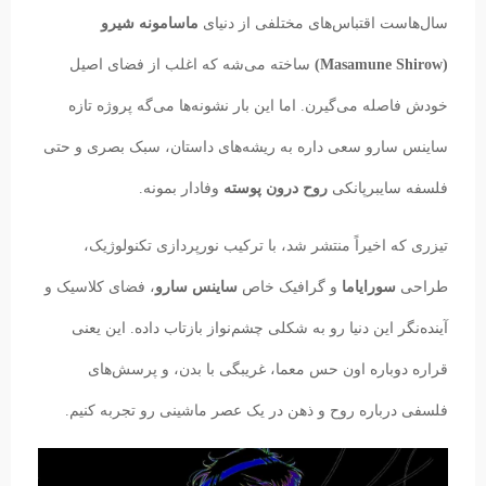
سال‌هاست اقتباس‌های مختلفی از دنیای
ماسامونه شیرو
(Masamune Shirow)
ساخته می‌شه که اغلب از فضای اصیل
خودش فاصله می‌گیرن. اما این بار نشونه‌ها می‌گه پروژه تازه
ساینس سارو سعی داره به ریشه‌های داستان، سبک بصری و حتی
فلسفه سایبرپانکی
روح درون پوسته
وفادار بمونه.
تیزری که اخیراً منتشر شد، با ترکیب نورپردازی تکنولوژیک،
طراحی
سورایاما
و گرافیک خاص
ساینس سارو
، فضای کلاسیک و
آینده‌نگر این دنیا رو به شکلی چشم‌نواز بازتاب داده. این یعنی
قراره دوباره اون حس معما، غریبگی با بدن، و پرسش‌های
فلسفی درباره روح و ذهن در یک عصر ماشینی رو تجربه کنیم.