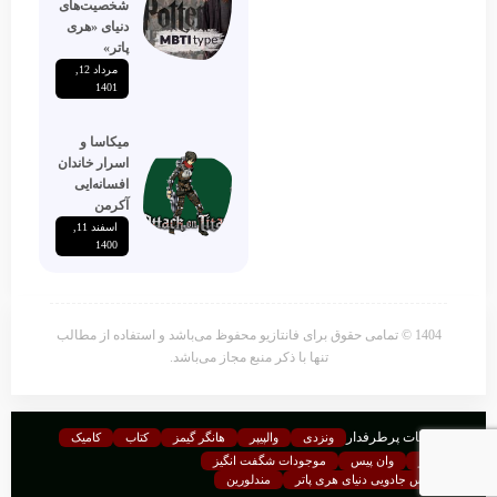
شخصیت‌های
دنیای «هری
پاتر»
مرداد 12,
1401
میکاسا و
اسرار خاندان
افسانه‌ایی
آکرمن
اسفند 11,
1400
1404 © تمامی حقوق برای فانتازیو محفوظ می‌باشد و استفاده از مطالب
تنها با ذکر منبع مجاز می‌باشد.
موضوعات پرطرفدار
ونزدی
والپیپر
هانگر گیمز
کتاب
کامیک
فرندز
وان پیس
موجودات شگفت انگیز
مدارس جادویی دنیای هری پاتر
مندلورین