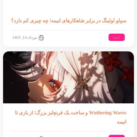
سولو لولینگ در برابر شاهکارهای انیمه؛ چه چیزی کم دارد؟
انیمه
مرداد 14, 1405
Wuthering Waves و ساخت یک فرنچایز بزرگ؛ از بازی تا
انیمه