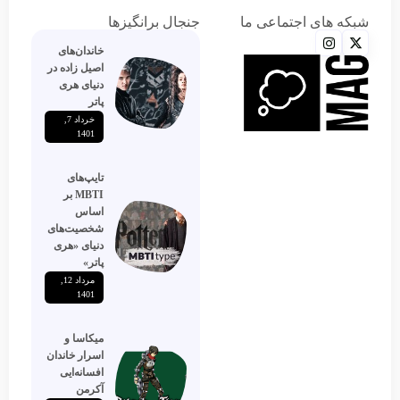
شبکه های اجتماعی ما
جنجال برانگیزها
خاندان‌های
اصیل زاده‌ در
دنیای هری
پاتر
خرداد 7,
1401
تایپ‌های
MBTI بر
اساس
شخصیت‌های
دنیای «هری
پاتر»
مرداد 12,
1401
میکاسا و
اسرار خاندان
افسانه‌ایی
آکرمن