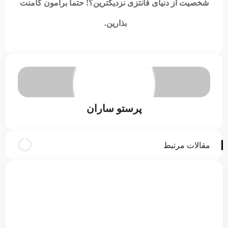
شخصیت از دنیای فانتزی نزدیکترین؟! حتما برامون کامنت
بذارین.
پرستو ساران
مقالات مرتبط