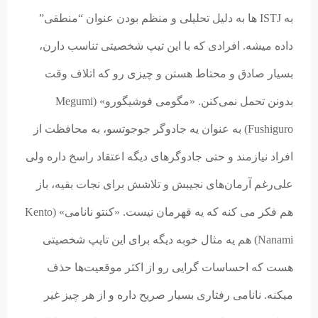
به ISTJ ها به دلیل تحلیلی و منظم بودن عنوان “منطقی”
داده میشه. افرادی که با این تیپ شخصیتی تناسب دارن،
بسیار صادق و محتاط هستن و چیزی رو که اتلاف وقت
بدونن تحمل نمی‌کنن. «مگومی فوشیگورو» (Megumi
Fushiguro) به عنوان یه جادوگر جوجوتسو، به محافظت از
افراد نیازمند و حتی جادوگرهای دیگه اعتقاد راسخ داره ولی
علی‌رغم آرمان‌های نجیبش و تلاشش برای نجات بقیه، باز
هم فکر می کنه که یه قهرمان نیست. «کنتو نانامی»
(
Kento
Nanami) هم یه مثال خوبه دیگه برای این تایپ شخصیتی
هست که احساسات گرایی رو از اکثر موقعیت‌ها حذف
میکنه. نانامی رفتاری بسیار صریح داره و از هر چیز غیر