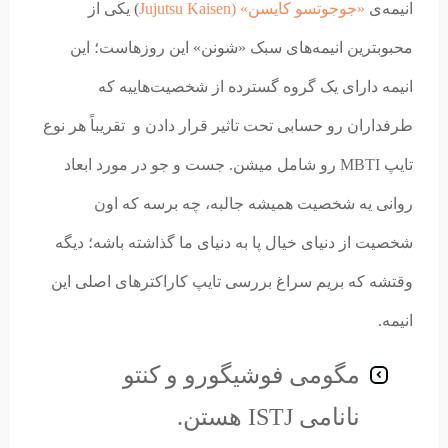
انیمه‌ی
«جوجوتسو کایسن» (Jujutsu Kaisen
) یکی از
محبوبترین انیمه‌های سبک «شونن» این روزهاست؛ این
انیمه دارای یک گروه گسترده از شخصیت‌هاییه که
طرفداران رو حسابی تحت تاثیر قرار دادن و تقریباً هر نوع
تایپ MBTI رو شامل میشن. جست و جو در مورد ابعاد
روانی یه شخصیت همیشه جالبه، چه برسه که اون
شخصیت از دنیای خیال پا به دنیای ما گذاشته باشه؛ دیگه
وقتشه که بریم سراغ بررسی تایپ کاراکترهای اصلی این
انیمه.
مگومی فوشیگورو
و کنتو
نانامی
ISTJ هستن.