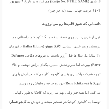
8: بازی (Kaiju No. 8 THE GAME)
هم قراره در تاریخ
۹ شهریور
۱۴۰۴
عرضه جهانی بشه (به جز چین).
داستانی که هنوز قلب‌ها رو می‌لرزونه
قبل از هرچیز، باید روی قصهٔ نسخه مانگا تأکید کنم؛ داستانی هم
پرهیجان و هم خیلی انسانی.
کافکا هیبینو (Kafka Hibino)
، قهرمان
۳۲ سالهٔ ما، سال‌ها قبل آرزو داشت به
نیروهای دفاعی (Defense
Force)
بپیونده اما سرنوشتش مسیر دیگه‌ای براش نوشت و حالا
تو یه شرکت پاکسازی بقایای کایجوها کار می‌کنه. دیدارش با
رِنو
ایچیکاوا (Reno Ichikawa)
دوباره جرقه رویاهاش رو روشن
می‌کنه، اما همه‌چیز وقتی بهم می‌ریزه که کافکا به‌طور ناگهانی
توسط یه کایجوی کوچیک‌تر تسخیر میشه و خودش به
کایجو شماره