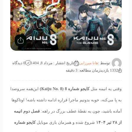
توسط :
هانا میرزایی
تاریخ انتشار : مرداد 8, 1404
0 دیدگاه
1332 بازدید
زمان مطالعه: 3 دقیقه
وقتی یه انیمه مثل
کایجو شماره 8 (Kaiju No. 8)
این‌همه سروصدا
به پا می‌کنه، خوبه بدونیم ماجرا قراره ادامه داشته باشه! اوتاکوها
آماده باشید، چون یه نقطهٔ عطف بزرگ در راهه:
فصل دوم انیمه
از ۲۸ تیر ۱۴۰۴
شروع شده و همزمان بازی موبایل
کایجو شماره