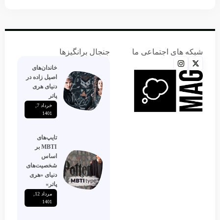
شبکه های اجتماعی ما
جنجال برانگیزها
خاندان‌های
اصیل زاده‌ در
دنیای هری
پاتر
خرداد 7,
1401
تایپ‌های
MBTI بر
اساس
شخصیت‌های
دنیای «هری
پاتر»
مرداد 12,
1401