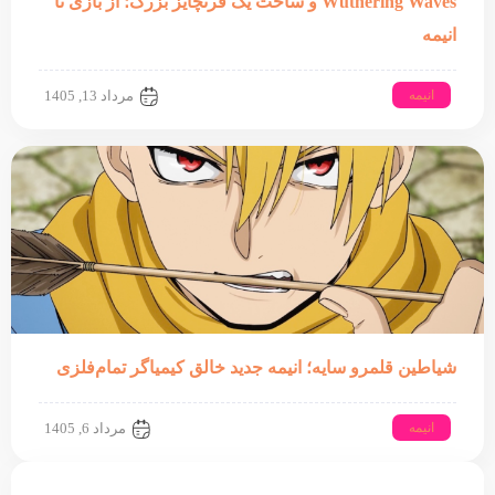
Wuthering Waves و ساخت یک فرنچایز بزرگ؛ از بازی تا
انیمه
انیمه
مرداد 13, 1405
شیاطین قلمرو سایه؛ انیمه جدید خالق کیمیاگر تمام‌فلزی
انیمه
مرداد 6, 1405