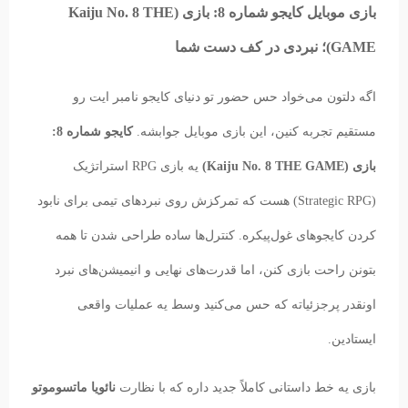
بازی موبایل کایجو شماره 8: بازی (Kaiju No. 8 THE
GAME)؛ نبردی در کف دست شما
اگه دلتون می‌خواد حس حضور تو دنیای کایجو نامبر ایت رو
مستقیم تجربه کنین، این بازی موبایل جوابشه.
کایجو شماره 8:
بازی (Kaiju No. 8 THE GAME)
یه بازی RPG استراتژیک
(Strategic RPG) هست که تمرکزش روی نبردهای تیمی برای نابود
کردن کایجوهای غول‌پیکره. کنترل‌ها ساده طراحی شدن تا همه
بتونن راحت بازی کنن، اما قدرت‌های نهایی و انیمیشن‌های نبرد
اونقدر پرجزئیاته که حس می‌کنید وسط یه عملیات واقعی
ایستادین.
بازی یه خط داستانی کاملاً جدید داره که با نظارت
نائویا ماتسوموتو