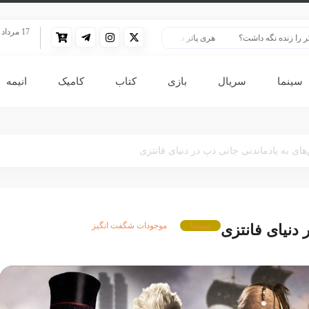
17 مرداد 1405
نده نگه داشت؟
هری پاتر در قلب بزرگ‌ترین پرونده هوش مصنوعی
HBO سنت قدیمی خود را برای پخش سریال هری پاتر تغییر داد
سینما
سریال
بازی
کتاب
کامیک
انیمه
ای به یادماندنی جانی دپ در دنیای فانتزی
سینما
موجودات شگفت انگیز
 دنیای فانتزی