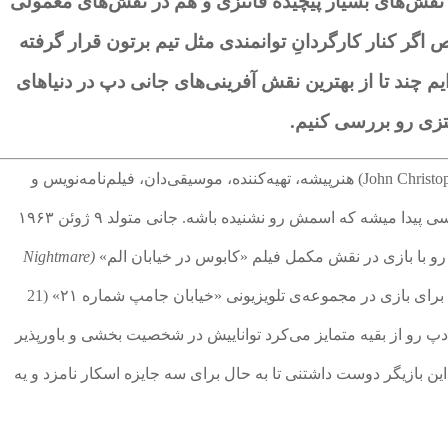
 نقش‌های بسیار پیچیده فانتزی و هم در نقش‌های معمولی
 اگر کنار کارگردانِ توانمندی مثل تیم برتون قرار گرفته
یم چند تا از بهترین نقش آفرینی‌های جانی دپ در دنیاهای
تزی رو بررسی کنیم.
جانی دپ یا جان کریستوفر دپ دوم (John Christopher Depp II) هنرپیشه، تهیه‌کننده، موسیقی‌دان، فیلم‌نامه‌نویس و
کارگردان مشهور آمریکاییه که این روزها کمتر کسی پیدا میشه که اسمش رو نشنیده باشه. جانی متولد ۹ ژوئن ۱۹۶۳
 با بازی در نقش مکمل فیلم «کابوس در خیابان الم»
(Nightmare
۱۹۸۴ آغاز کرد، مدتی بعد برای بازی در مجموعه‌ی تلویزیونی «خیابان جامپ شماره ۲۱» (21
 جانی دپ رو از بقیه متمایز می‌کرد تواناییش در شخصیت بخشی و باورپذیر
این بازیگر دوست داشتنی تا به حال برای سه جایزه اسکار نامزد و یه