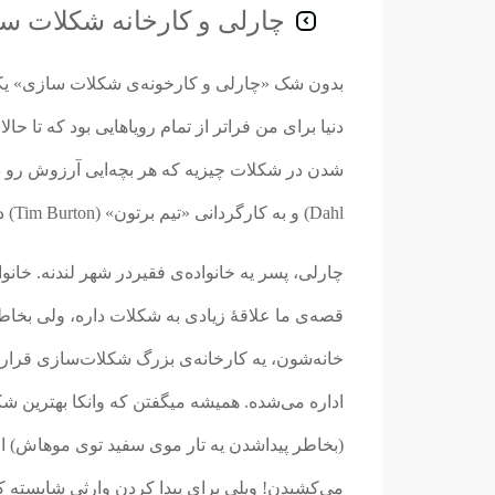
چارلی و کارخانه شکلات سازی (nd the Chocolate Factory
بدون شک «چارلی و کارخونه‌ی شکلات سازی» یکی ا
دنیا برای من فراتر از تمام رویاهایی بود که تا ح
Dahl) و به کارگردانی «تیم برتون» (Tim Burton) در سال ۲۰۰۵ ساخته شده.
چارلی، پسر یه خانواده‌ی فقیردر شهر لندنه. خا
قصه‌ی ما علاقهٔ زیادی به شکلات داره، ولی بخا
اداره می‌شده. همیشه میگفتن که وانکا بهترین شک
(بخاطر پیداشدن یه تار موی سفید توی موهاش)
می‌کشیدن! ویلی برای پیدا کردن وارثی شایسته که