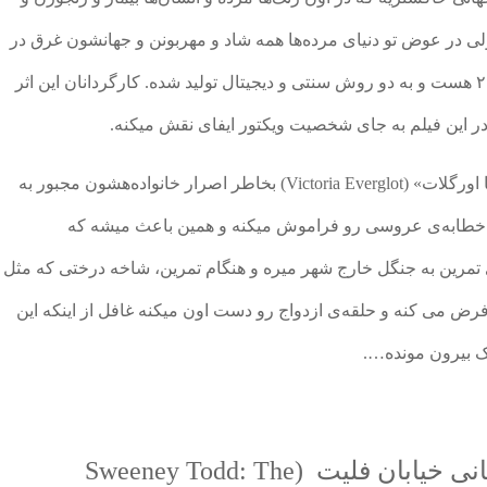
ی در عوض تو دنیای مرده‌ها همه شاد و مهربونن و جهانشون غرق در
موسیقی و رنگه. این پویانمایی محصول سال ۲۰۰۵ هست و به دو روش سنتی و دیجیتال تولید شده. کارگردانان این اثر
 این فیلم به جای شخصیت ویکتور ایفای نقش میکنه.
«ویکتور ون دورت» (Victor Van Dort) و «ویکتوریا اورگلات» (Victoria Everglot) بخاطر اصرار خانواده‌هشون مجبور به
م خطابه‌‌ی عروسی رو فراموش میکنه و همین باعث میشه که
ی تمرین به جنگل خارج شهر میره و هنگام تمرین، شاخه درختی که مثل
رض می کنه و حلقه‌ی ازدواج رو دست اون میکنه غافل از اینکه این
 بیرون مونده….
سوئینی تاد: پیرایشگر شیطانی خیابان فلیت (Sweeney Todd: The