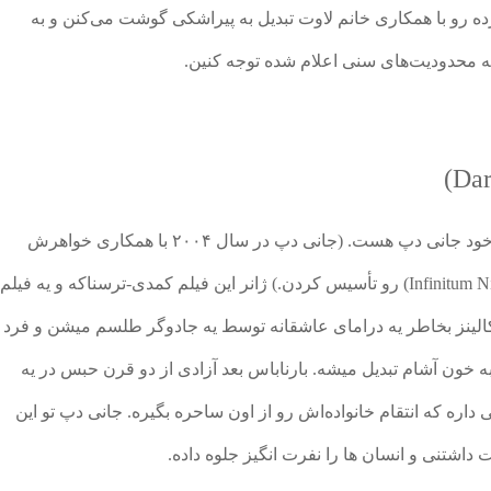
ه رو با همکاری خانم لاوت تبدیل به پیراشکی گوشت می‌کنن و به
ه محدودیت‌های سنی اعلام شده توجه کنین.
سایه‌های سیاه اولین فیلم از شرکت فیلم سازیِ خود جانی دپ هست. (جانی دپ در سال ۲۰۰۴ با همکاری خواهرش
کریستی شرکت فیلمسازی «اینفینیتم نیهیل» (Infinitum Nihil) رو تأسیس کردن.) ژانر این فیلم کمدی-ترسناکه و یه فیلم
کالینز بخاطر یه درامای عاشقانه توسط یه جادوگر طلسم میشن و فرد
 خانواده یعنی «بارناباس» (Barnabas Collins) به خون آشام تبدیل میشه. بارناباس بعد آزادی از دو قرن حبس در یه
داره که انتقام خانواده‌اش رو از اون ساحره بگیره. جانی دپ تو این
داشتنی و انسان ها را نفرت انگیز جلوه داده.