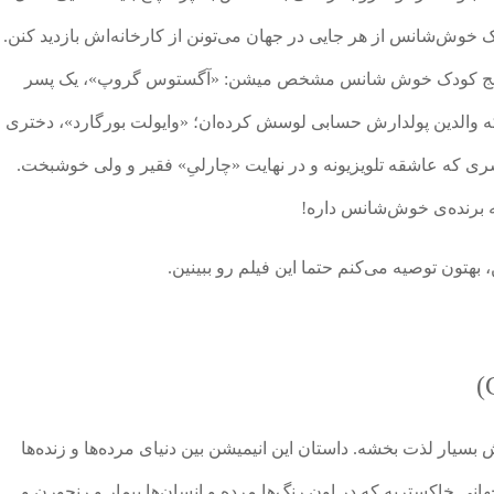
دک خوش‌شانس از هر جایی در جهان می‌تونن از کارخانه‌اش بازدید کنن.
ر آخر پنج کودک خوش شانس مشخص میشن: «آگستوس گروپ»، یک پسر
والدین پولدارش حسابی لوسش کرده‌ان؛ «وایولت بورگارد»، دختری
ی که عاشقه تلویزیونه و در نهایت «چارلیِ» فقیر و ولی خوشبخت.
یه برنده‌ی خوش‌شانس داره!
 بهتون توصیه می‌کنم حتما این فیلم رو ببینین.
 بسیار لذت بخشه. داستان این انیمیشن بین دنیای مرده‌ها و زنده‌ها
هانی خاکستریه که در اون رنگ‌ها مرده و انسان‌ها بیمار و رنجورن و