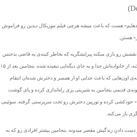
De
سندهایم» هست که باعث میشه هرچی فیلم موزیکال دیدین رو فراموش
ر» هستن.
Benjamin Barke) که جانی دپ نقشش رو بازی میکنه پیرایشگریه که بخاطر کینه‌ی یه قاضی بدجنس
به اسم تورپین که آلن ریکمن نقشش رو بازی میکنه، از خانواده‌اش جدا و به جای دیگه‌ایی تبعیده شده. بنجامین بعد از ۱۵
مه‌ی اون‌هایی که باعث جدایی او از همسر و دخترش شده‌ان انتقام
 خونه‌‌ی قدیمی بنجامین یه شیرینی پزی راه‌اندازی کرده و پای گوشت
 خودکشی کرده و تورپین دخترش رو تحت سرپرستی گرفته. سوئینی
ری باز می‌کنه.
 دست دادنِ زندگیش مقصر میدونه. بنجامین بیشتر افرادی رو که به