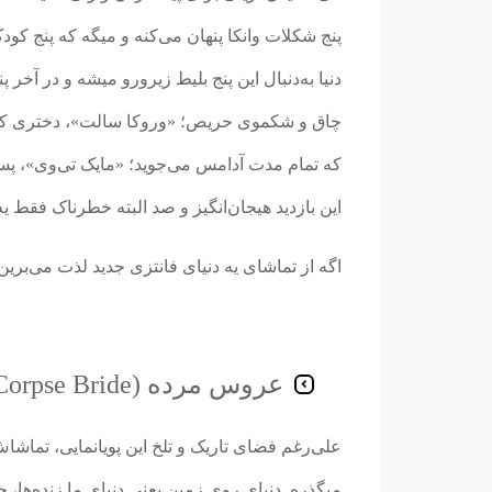
پنج شکلات وانکا پنهان می‌کنه و میگه که پنج کو
دنیا به‌دنبال این پنج بلیط زیرورو میشه و د
چاق و شکموی حریص؛ «وروکا سالت»، دختری که 
که تمام مدت آدامس می‌جوید؛ «مایک تی‌وی»، پسر
این بازدید هیجان‌انگیز و صد البته خطرناک فقط 
اگه از تماشای یه دنیای فانتزی جدید لذت می‌برین،
عروس مرده (Corpse Bride)
علی‌رغم فضای تاریک و تلخ این پویانمایی، تماشاش
میگذره. دنیای روی زمین یعنی دنیای ما زنده‌ها، ج