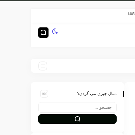
سریال هری پاتر HBO رده‌بندی TV-14 گرفت
دنبال چیزی می گردی؟