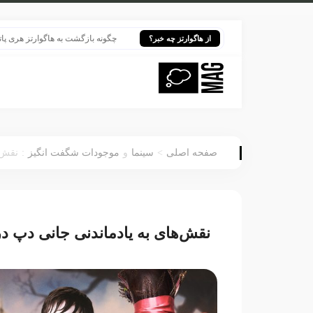
چگونه بازگشت به هاگوارتز هری پاتر را ز
از هاگوارتز چه خبر؟
:
>
صفحه اصلی
سینما
و
موجودات شگفت انگیز
نقش‌ه
نقش‌های به یادماندنی جانی دپ در