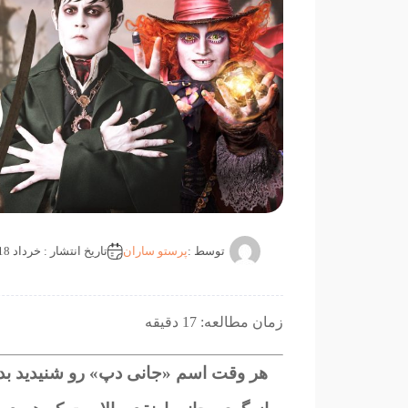
توسط :
پرستو ساران
تاریخ انتشار : خرداد 18, 1401
زمان مطالعه: 17 دقیقه
هر وقت اسم «جانی دپ» رو شنیدید بدونی