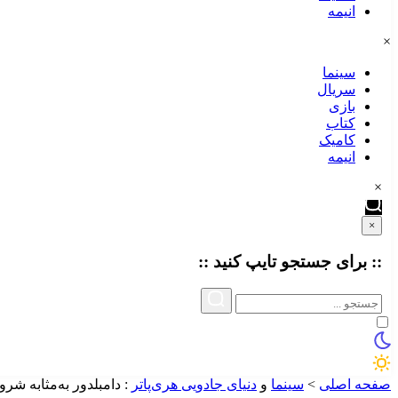
انیمه
×
سینما
سریال
بازی
کتاب
کامیک
انیمه
×
×
:: برای جستجو
تایپ
کنید ::
صفحه اصلی
>
سینما
و
دنیای جادویی هری‌پاتر
:
دامبلدور به‌مثابه شرو