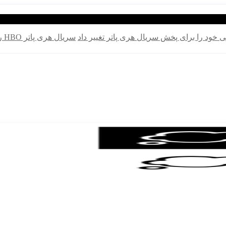
سریال هری پاتر HBO رده‌بندی TV-14 گرفت