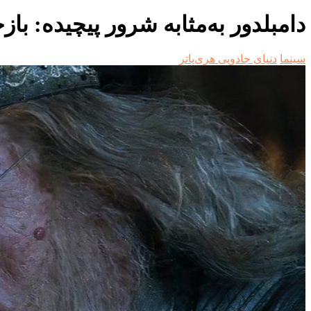
دامبلدور به‌مثابه شرور پیچیده: با
سینما
دنیای جادویی هری‌پاتر