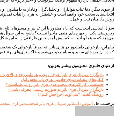
اخلاقی عمیقی درباره مفهوم آزادی، سرنوشت و «خیر برتر» به عرصه ب
از سوی دیگر، دفاعیات هواداران و تحلیل‌گران وفادار به دامبلدور، ا
انتخاب‌های سخت خود واقف است و عشقش به هری را نقاب نمی‌زند. این 
روش‌ها، میان نیت و عمل.
سؤال اساسی اینجاست که آیا دامبلدور با این تدابیر و مسیرهای تلخ، شر
زیرپوستی یکی از چهره‌های منفی ماجرا نیست؟ پاسخ به این سؤال هم
می‌دهد که سینما و ادبیات، کم پیش آمده چنین ظرافتی را به این شکل 
بنابراین، بازخوانی دامبلدور در هری پاتر، نه صرفاً بازخوانی یک شخص
که در آن مرزهای سفید و سیاه محو می‌شود و خاکستری‌های پرتناقض
از دنیای فانتزی محبوبتون بیشتر بخونین:
بازیگران سریال هری پاتر؛ هری، رون و هرماینی جدید بالاخره
کتاب‌های مشابه دنیای جادویی هری پاتر-بخش اول
چوبدستی کاراکترهای مجموعه‌ی هری پاتر رو می‌شناسین؟
بازیگران سریال هری پاتر به صورت رسمی معرفی شدن!
رولینگ گفت: “نمی‌تونم اخراجش کنم”!
برچسب ها :
آلبوس دامبلدور
سریال هری پاتر
شخصیت‌پردازی
شخصیت