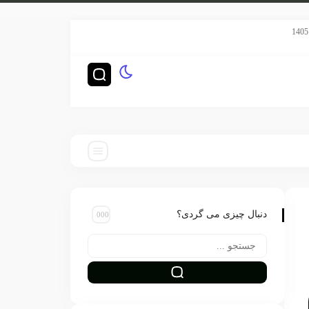
سریال هری پاتر HBO رده‌بندی TV-14 گرفت
چگونه ناشران بزرگ‌تری
دنبال چیزی می گردی؟