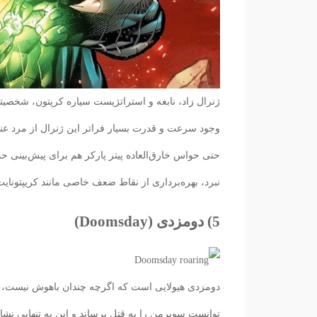
ژنرال زاد، نابغه و استراتژیست سیاره کرپتون، شخصی
وجود سرعت و قدرت بسیار فراتر این ژنرال از مرد عنک
حتی حواس خارق‌العاده پیتر پارکر هم برای پیش‌بینی حمل
نبرد، بهره‌برداری از نقاط ضعف خاصی مانند کریپتونای
5) دومزدی (Doomsday)
دومزدی هیولایی است که اگرچه چندان باهوش نیست، اما 
توانست سوپرمن را به قتل برساند و این به تنهایی ن