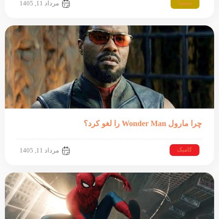
سینما
مرداد 11, 1405
چرا مارول Wonder Man را لغو کرد؟
کامیک
مرداد 11, 1405