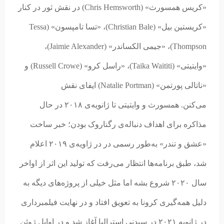
«کریس همسورث» (Chris Hemsworth) در نقش ثور در کنار
«کریستین بیل» (Christian Bale)، «تسا تامپسون» (Tessa
Thompson)، «جیمی الکساندر» (Jaimie Alexander)،
«وایتیتی» (Taika Waititi)، «راسل کرو» (Russell Crowe) و
«ناتالی پورتمن» (Natalie Portman) ایفای نقش
می‌کنن. همسورث و وایتیتی تا ژانویه‌ی ۲۰۱۸ در حال
مذاکره برای اهداف دنباله‌ی رگناروک بودن؛ خبر ساخت
«عشق و تندر» به‌طور رسمی در در ژاویه‌ی ۲۰۱۹ اعلام
شد، طبق برنامه‌ها انتظار می‌رفت که تولید این اثر از اواخر
سال ۲۰۲۰ شروع بشه اما مثل خیلی از پروژه‌های دیگه به
دلیل همه‌گیری کرونا به تعویق افتاد و در نهایت فیلمبرداری
در ژانویه ۲۰۲۱ در سیدنی استرالیا آغاز شد و در اوایل ژوئن