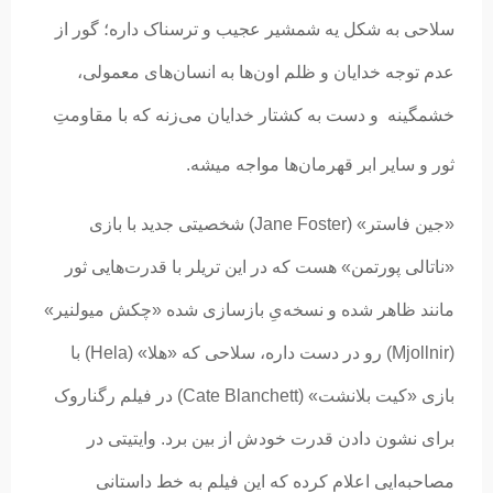
سلاحی به شکل یه شمشیر عجیب و ترسناک داره؛ گور از
عدم توجه خدایان و ظلم اون‌ها به انسان‌های معمولی،
خشمگینه و دست به کشتار خدایان می‌زنه که با مقاومتِ
ثور و سایر ابر قهرمان‌ها مواجه میشه.
«جین فاستر» (Jane Foster) شخصیتی جدید با بازی
«ناتالی پورتمن» هست که در این تریلر با قدرت‌هایی ثور
مانند ظاهر شده و نسخه‌یِ بازسازی شده «چکش میولنیر»
(Mjollnir) رو در دست داره، سلاحی که «هلا» (Hela) با
بازی «کیت بلانشت» (Cate Blanchett) در فیلم رگناروک
برای نشون دادن قدرت خودش از بین برد. وایتیتی در
مصاحبه‌ایی اعلام کرده که این فیلم به خط داستانی