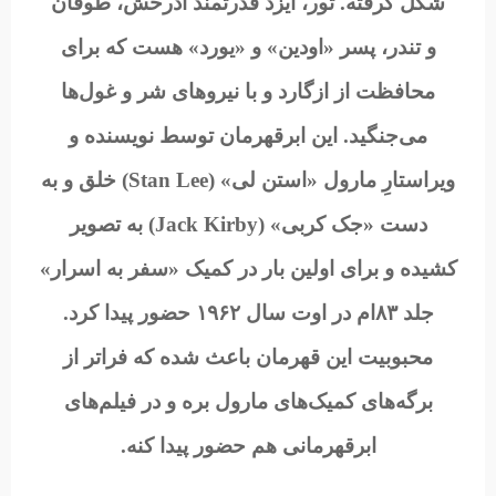
شکل گرفته. ثور، ایزد قدرتمند آذرخش، طوفان
و تندر، پسر «اودین» و «یورد» هست که برای
محافظت از ازگارد و با نیروهای شر و غول‌ها
می‌جنگید. این ابرقهرمان توسط نویسنده و
ویراستارِ مارول «استن لی» (Stan Lee) خلق و به
دست «جک کربی» (Jack Kirby) به تصویر
کشیده و برای اولین بار در کمیک «سفر به اسرار»
جلد ۸۳ام در اوت سال ۱۹۶۲ حضور پیدا کرد.
محبوبیت این قهرمان باعث شده که فراتر از
برگه‌های کمیک‌های مارول بره و در فیلم‌های
ابرقهرمانی هم حضور پیدا کنه.