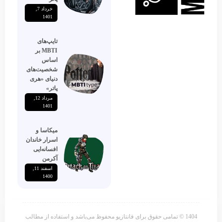
خرداد 7,
1401
تایپ‌های
MBTI بر
اساس
شخصیت‌های
دنیای «هری
پاتر»
مرداد 12,
1401
میکاسا و
اسرار خاندان
افسانه‌ایی
آکرمن
اسفند 11,
1400
1404 © تمامی حقوق برای فانتازیو محفوظ می‌باشد و استفاده از مطالب