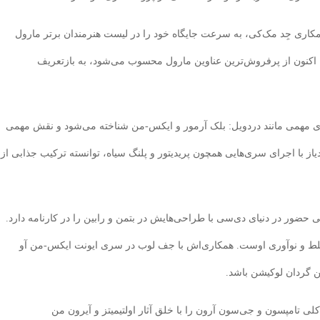
کاری جِد مک‌کی، به سرعت جایگاه خود را در لیست هنرمندان برتر مارول
ه اکنون از پرفروش‌ترین عناوین مارول محسوب می‌شود، به بازتعریف
ای مهمی مانند دردویل: بلک آرمور و ایکس-من شناخته می‌شود و نقش مهمی
از با اجرای سری‌هایی همچون پریدیتور و پلنگ سیاه، توانسته ترکیب جذابی از
 حضور در دنیای دی‌سی با طراحی‌هایش در بتمن و رابین را در کارنامه دارد.
هترین کاور سال ۲۰۲۲ گواهی بر تسلط و نوآوری اوست. همکاری‌اش با جف لوب در سری ایونت ایکس-من آو
ین گردان لوکیشن باشد.
 کلی تامپسون و جی‌سون آرون را با خلق آثار اولتیمیتز و آیرون من