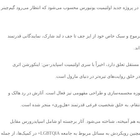
ر پروژه جدید اولتیمیت یونیورس محسوب می‌شود که انتظار می‌رود گیم‌چینر
ثار پرموج و سبک خاص خود از ایز جف تا جف د لند شارک، نمایندگانی قدرتمند
ند.
مستقل تعلق دارد، اخیراً با سری اولتیمیت اسپایدر-من: اینکورشن اثری
 در خلق روایت‌های تیره‌تر در دنیای مارول است.
حوزه مجسمه‌سازی و طراحی مفهومی نیز فعال است. آثارش در رد هالک و
انتقام، به خلق شخصیت فرعی قدرتمند «هل‌وِری» منجر شده است.
ه هم آمیخته، شناخته می‌شود. آثار برجسته او شامل اسپایدرورس مقابل
ونوم‌ورس و داستان‌های مهم رزورکشن مگنتو است. همچنین رویکردش به مسائل مربوط به جامعه LGBTQIA+ در کمیک‌ها، از جمله