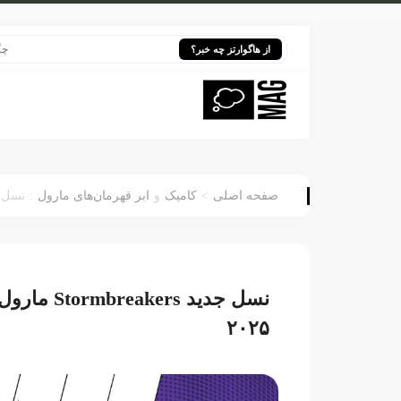
چگونه بازگ
از هاگوارتز چه خبر؟
:
>
صفحه اصلی
کامیک
و
ابر قهرمان‌های مارول
نسل جدید Stormbreakers ما
نسل جدید ers
۲۰۲۵