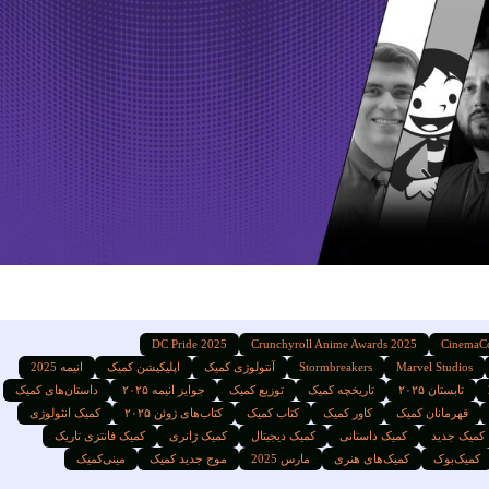
DC Pride 2025
Crunchyroll Anime Awards 2025
CinemaC
Marvel Studios
Stormbreakers
آنتولوژی کمیک
اپلیکیشن کمیک
انیمه 2025
تابستان ۲۰۲۵
تاریخچه کمیک
توزیع کمیک
جوایز انیمه ۲۰۲۵
داستان‌های کمیک
قهرمانان کمیک
کاور کمیک
کتاب کمیک
کتاب‌های ژوئن ۲۰۲۵
کمیک انثولوژی
کمیک جدید
کمیک داستانی
کمیک دیجیتال
کمیک ژانری
کمیک فانتزی تاریک
کمیک‌بوک
کمیک‌های هنری
مارس 2025
موج جدید کمیک
مینی‌کمیک