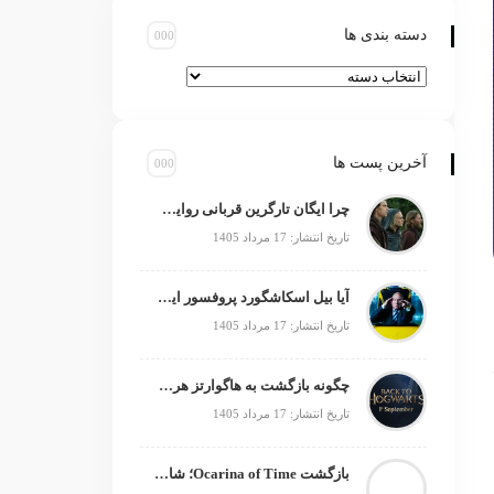
دسته بندی ها
آخرین پست ها
چرا ایگان تارگرین قربانی روایت سریال خاندان اژدها شد؟
تاریخ انتشار: 17 مرداد 1405
آیا بیل اسکاشگورد پروفسور ایکس بعدی است؟
تاریخ انتشار: 17 مرداد 1405
چگونه بازگشت به هاگوارتز هری پاتر را زنده نگه داشت؟
تاریخ انتشار: 17 مرداد 1405
بازگشت Ocarina of Time؛ شاهکار زلدا دوباره متولد می‌شود