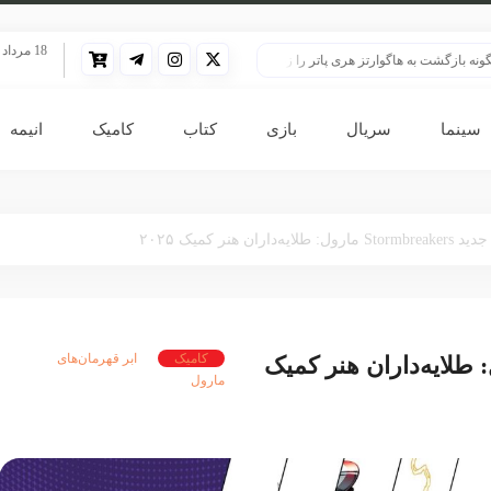
18 مرداد 1405
شت به هاگوارتز هری پاتر را زنده نگه داشت؟
هری پاتر در قلب بزرگ‌ترین پرونده هو
سینما
سریال
بازی
کتاب
کامیک
انیمه
رول: طلایه‌داران هنر کمیک ۲۰۲۵
کامیک
ابر قهرمان‌های
Stormbreak مارول: طلایه‌داران هنر کمیک
مارول