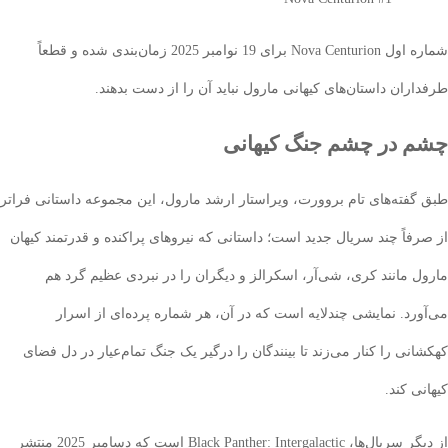
شماره اول Nova Centurion برای 19 نوامبر 2025 زمان‌بندی شده و قطعاً
ران داستان‌های کیهانی مارول نباید آن را از دست بدهند.
 در چشم جنگ کیهانی
فته‌های تام بروورت، ویراستار ارشد مارول، این مجموعه داستانی فراتر
فاً چند سریال جدید است؛ داستانی که نیروهای پراکنده و قدرتمند کیهان
 مانند کری، شی‌آر، اسکرالز و دیگران را در نبردی عظیم گرد هم
رد. نمایشی چندلایه است که در آن، هر شماره پرده‌ای از اسرار
ی را کنار می‌زند تا بینندگان را درگیر یک جنگ تمام‌عیار در دل فضای
 کند.
از دیگر سریال‌ها، Black Panther: Intergalactic است که دسامبر 2025 منتشر