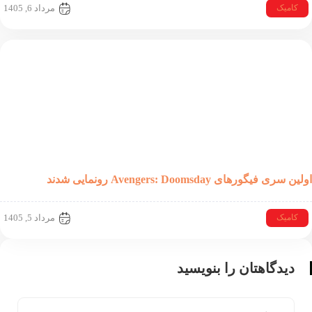
مرداد 6, 1405
میک
یگورهای Avengers: Doomsday رونمایی شدند
مرداد 5, 1405
میک
یدگاهتان را بنویسید