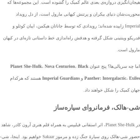
‌انگیزی دروازه‌ی بعدی عالم کمیک را گشوده است. این مجموعه‌ها که
ت‌شان دنیای بیکران و پرتنش کیهانی مارول است، از دل رویداد
Imperial زاییده شده‌اند؛ رویدادی که توسط جاناتان هیکمن، ایبان کوئلو و
و وینتینی شکل گرفته و هدفش راه‌اندازی خط داستانی تازه‌ای در کیهان
 است.
ه سریالی‌ها؟ پنج عنوان
Black
،
Nova Centurion
،
Planet She-Hulk
،
Panther: Intergalactic
و
Imperial Guardians
هستند که هرکدام
کمیک را شکل خواهند داد.
الک، فرمانروای سیاره‌ساز
در Planet She-Hulk، اثر استفانی فیلیپس به همراه قلم هنری آرون کادر، شاهد
حضور شی-هالک روی سیارهٔ جنگ زده و مرموز Sakaar خواهیم بود. اینجا، شی-