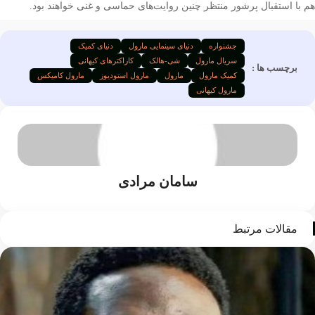
 استقبال پرشور منتظر چنین روایت‌های حماسی و غنی خواهند بود.
جشنواره
دنیای سینمایی مارول
دنیای کمیک
سریال مارول
شی-هالک
کاراکترهای کیهانی
رچسب ها :
کمیک مارول
مارول
مارول استودیوز
مارول کامیکس
مارول کیهانی
سامان مرادی
قالات مرتبط