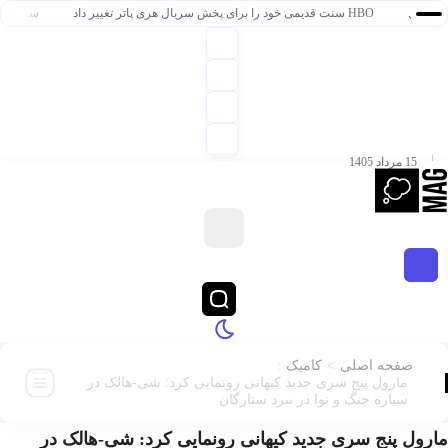
HBO سنت قدیمی خود را برای پخش سریال هری پاتر تغییر داد
سریال هری پاتر HBO رده‌بندی TV-14 گرفت
15 مرداد 1405
:
>
صفحه اصلی
کامیک
مارول پنج سری جدید کیهانی رونمایی کرد: شی-هالک در
سیاره‌ جنگ و نوا در نبرد ستارگان
ل پنج سری جدید کیهانی رونمایی کرد: شی-هالک در