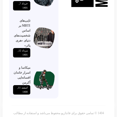
خرداد 7,
1401
تایپ‌های
MBTI بر
اساس
شخصیت‌های
دنیای «هری
پاتر»
مرداد 12,
1401
میکاسا و
اسرار خاندان
افسانه‌ایی
آکرمن
اسفند 11,
1400
1404 © تمامی حقوق برای فانتازیو محفوظ می‌باشد و استفاده از مطالب