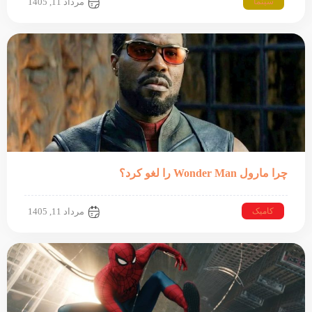
سینما
مرداد 11, 1405
چرا مارول Wonder Man را لغو کرد؟
کامیک
مرداد 11, 1405