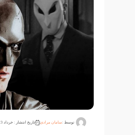
توسط :
سامان مرادی
تاریخ انتشار : خرداد 23, 1405