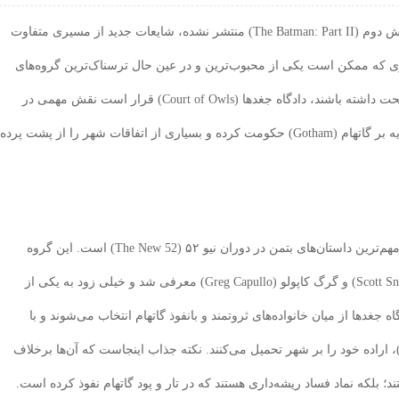
در حالی که هنوز جزئیات رسمی داستان فیلم بتمن: بخش دوم (The Batman: Part II) منتشر نشده، شایعات جدید از مسیری متفاوت
Matt R) خبر می‌دهند؛ مسیری که ممکن است یکی از محبوب‌ترین و در عین حال ترسناک‌ترین گروه‌های
کمیک‌های بتمن را وارد سینما کند. اگر این گزارش‌ها صحت داشته باشند، دادگاه جغدها (Court of Owls) قرار است نقش مهمی در
داستان فیلم ایفا کند؛ سازمانی مخفی که سال‌ها در سایه بر گاتهام (Gotham) حکومت کرده و بسیاری از اتفاقات شهر را از پشت پرده
برای طرفداران کمیک، نام دادگاه جغدها یادآور یکی از مهم‌ترین داستان‌های بتمن در دوران نیو ۵۲ (The New 52) است. این گروه
نخستین بار در سال ۲۰۱۱ توسط اسکات اسنایدر (Scott Snyder) و گرگ کاپولو (Greg Capullo) معرفی شد و خیلی زود به یکی از
 جغدها از میان خانواده‌های ثروتمند و بانفوذ گاتهام انتخاب می‌شوند و با
ستفاده از قاتلان آموزش‌دیده‌ای به نام تالون‌ها (Talons)، اراده خود را بر شهر تحمیل می‌کنند. نکته جذاب اینجاست که آن‌ها برخلاف
د؛ بلکه نماد فساد ریشه‌داری هستند که در تار و پود گاتهام نفوذ کرده است.