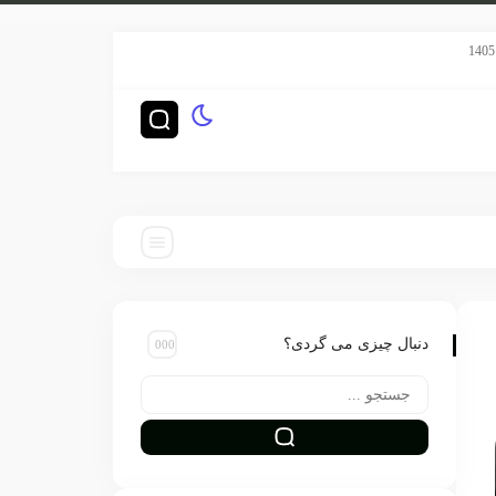
سریال هری پاتر HBO رده‌بندی TV-14 گرفت
چگونه ناشران بزر
دنبال چیزی می گردی؟