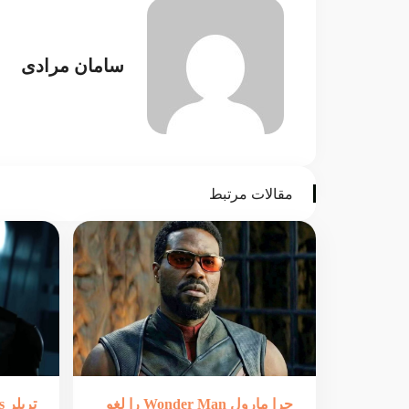
سامان مرادی
مقالات مرتبط
چرا مارول Wonder Man را لغو