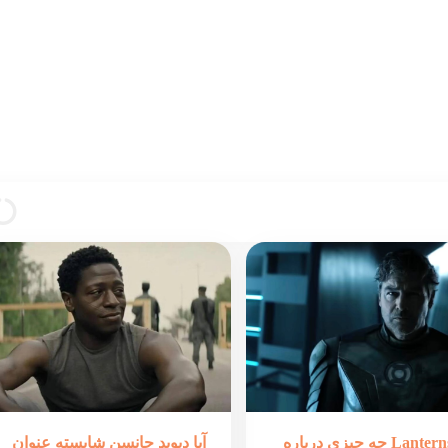
تریلر Lanterns چه چیزی درباره
آیا دیوید جانسن شایسته عنوان