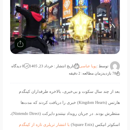
توسط :
پویا عباسی
تاریخ انتشار : خرداد 23, 1405
0 دیدگاه
78 بازدید
زمان مطالعه: 2 دقیقه
بعد از چند سال سکوت و بی‌خبری، بالاخره طرفداران کینگدم
هارتس (Kingdom Hearts) خبری را دریافت کردند که مدت‌ها
منتظرش بودند. در جریان رویداد نینتندو دایرکت (Nintendo Direct)،
اسکوئر انیکس (Square Enix)
با انتشار تریلری تازه از کینگدم