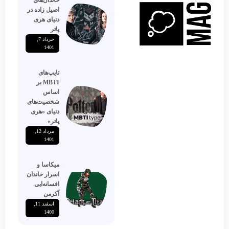
اصیل زاده‌ در
دنیای هری
پاتر
خرداد 7,
1401
تایپ‌های
MBTI بر
اساس
شخصیت‌های
دنیای «هری
پاتر»
مرداد 12,
1401
میکاسا و
اسرار خاندان
افسانه‌ایی
آکرمن
اسفند 11,
1400