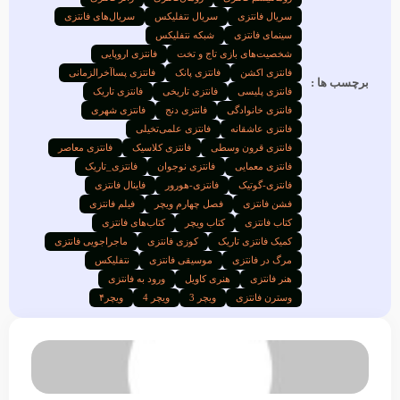
سریال فانتزی
سریال نتفلیکس
سریال‌های فانتزی
سینمای فانتزی
شبکه نتفلیکس
شخصیت‌های بازی تاج و تخت
فانتزی اروپایی
فانتزی اکشن
فانتزی پانک
فانتزی پساآخرالزمانی
برچسب ها :
فانتزی پلیسی
فانتزی تاریخی
فانتزی تاریک
فانتزی خانوادگی
فانتزی دنج
فانتزی شهری
فانتزی عاشقانه
فانتزی علمی‌تخیلی
فانتزی قرون وسطی
فانتزی کلاسیک
فانتزی معاصر
فانتزی معمایی
فانتزی نوجوان
فانتزی_تاریک
فانتزی-گوتیک
فانتزی-هورور
فاینال فانتزی
فشن فانتزی
فصل چهارم ویچر
فیلم فانتزی
کتاب فانتزی
کتاب ویچر
کتاب‌های فانتزی
کمیک فانتزی تاریک
کوزی فانتزی
ماجراجویی فانتزی
مرگ در فانتزی
موسیقی فانتزی
نتفلیکس
هنر فانتزی
هنری کاویل
ورود به فانتزی
وسترن فانتزی
ویچر 3
ویچر 4
ویچر۴