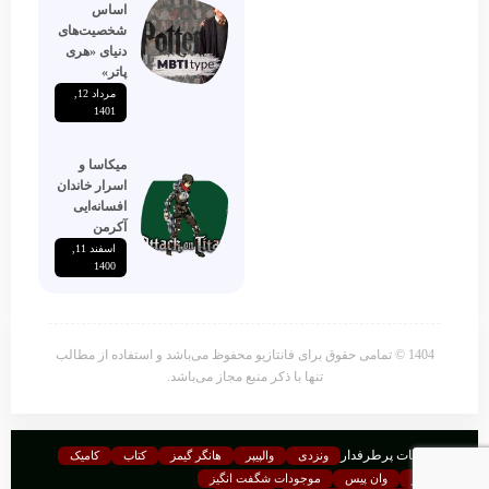
اساس
شخصیت‌های
دنیای «هری
پاتر»
مرداد 12,
1401
میکاسا و
اسرار خاندان
افسانه‌ایی
آکرمن
اسفند 11,
1400
1404 © تمامی حقوق برای فانتازیو محفوظ می‌باشد و استفاده از مطالب
تنها با ذکر منبع مجاز می‌باشد.
موضوعات پرطرفدار
ونزدی
والپیپر
هانگر گیمز
کتاب
کامیک
فرندز
وان پیس
موجودات شگفت انگیز