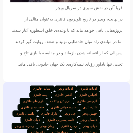
فریا آلن در نقش سیری در سریال ویچر.
در نهایت، ویچر در تاریخ تلویزیون فانتزی به‌عنوان مثالی از
پروژه‌هایی باقی خواهد ماند که با وعده‌ی خلق اسطوره آغاز شدند
اما در میانه‌ی راه میان جاه‌طلبی تولید و ضعف روایت گیر کردند.
سریالی که از افسانه شدن بازماند و در مقایسه با بازی تاج و
تخت، تنها یادآور رؤیای نیمه‌کاره‌ی یک جهان جادویی باقی ماند.
ادبیات فانتزی
ادبیات ویچر
ادبیات_فانتزی
اقتباس فانتزی
اکشن فانتزی
انیمه فانتزی
انیمیشن فانتزی
بازی تاج و تخت
بازی‌های فانتزی
تئاترفانتزی
جایزه جهانی فانتزی
جنسیت در فانتزی
جهش ویچر
چی ویچر
دارک فانتزی
داستان فانتزی
داستان ویچر
داستان‌سرایی فانتزی
دنیای فانتزی
دنیای ویچر
رمان فانتزی
رمان ویچر
رمان‌های ویچر
رومانتیسم فانتزی
رومان‌فانتزی
ژانر فانتزی