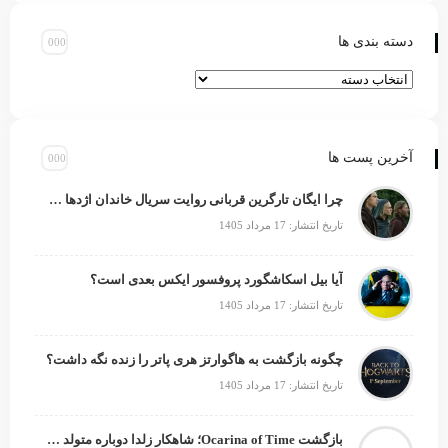
دسته بندی ها
آخرین پست ها
چرا ایگان تارگرین قربانی روایت سریال خاندان اژدها شد؟
تاریخ انتشار: 17 مرداد 1405
آیا بیل اسکاشگورد پروفسور ایکس بعدی است؟
تاریخ انتشار: 17 مرداد 1405
چگونه بازگشت به هاگوارتز هری پاتر را زنده نگه داشت؟
تاریخ انتشار: 17 مرداد 1405
بازگشت Ocarina of Time؛ شاهکار زلدا دوباره متولد می‌شود