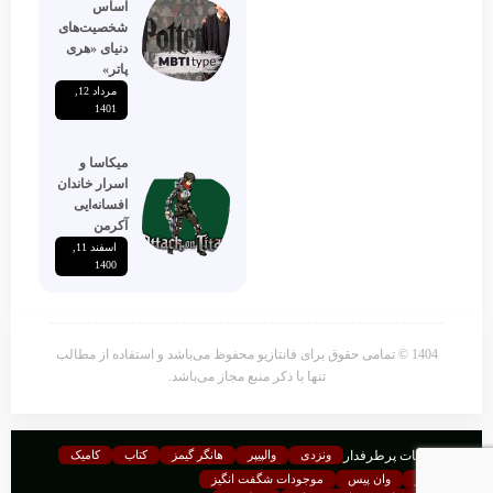
اساس
شخصیت‌های
دنیای «هری
پاتر»
مرداد 12,
1401
میکاسا و
اسرار خاندان
افسانه‌ایی
آکرمن
اسفند 11,
1400
1404 © تمامی حقوق برای فانتازیو محفوظ می‌باشد و استفاده از مطالب
تنها با ذکر منبع مجاز می‌باشد.
موضوعات پرطرفدار
ونزدی
والپیپر
هانگر گیمز
کتاب
کامیک
فرندز
وان پیس
موجودات شگفت انگیز