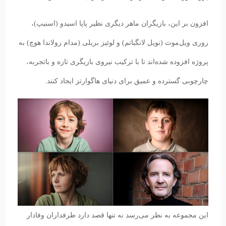
افزون بر این، بازیگران ماهر دیگری نظیر پاپا اسیدو (اسنیپ)،
روری ویل‌موث (نویل لانگباتم) و لوئیز بریلی (مدام رولاندا هوچ) به
پروژه افزوده شده‌اند تا با ترکیب نیروی بازیگری تازه و باتجربه،
چارچوبی گسترده و عمیق برای دنیای هاگوارتز ایجاد کنند.
این مجموعه به نظر می‌رسد نه تنها قصد دارد طرفداران وفادار