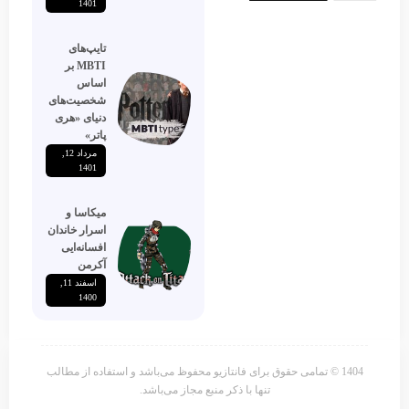
1401
تایپ‌های
MBTI بر
اساس
شخصیت‌های
دنیای «هری
پاتر»
مرداد 12,
1401
میکاسا و
اسرار خاندان
افسانه‌ایی
آکرمن
اسفند 11,
1400
1404 © تمامی حقوق برای فانتازیو محفوظ می‌باشد و استفاده از مطالب
تنها با ذکر منبع مجاز می‌باشد.