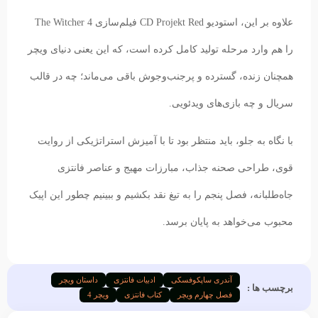
علاوه بر این، استودیو CD Projekt Red فیلم‌سازی The Witcher 4
را هم وارد مرحله تولید کامل کرده است، که این یعنی دنیای ویچر
همچنان زنده، گسترده و پرجنب‌وجوش باقی می‌ماند؛ چه در قالب
سریال و چه بازی‌های ویدئویی.
با نگاه به جلو، باید منتظر بود تا با آمیزش استراتژیکی از روایت
قوی، طراحی صحنه جذاب، مبارزات مهیج و عناصر فانتزی
جاه‌طلبانه، فصل پنجم را به تیغ نقد بکشیم و ببینیم چطور این اپیک
محبوب می‌خواهد به پایان برسد.
آندری ساپکوفسکی
ادبیات فانتزی
داستان ویچر
برچسب ها :
فصل چهارم ویچر
کتاب فانتزی
ویچر 4