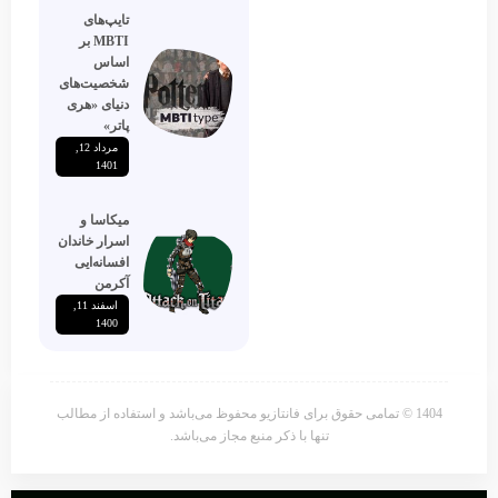
تایپ‌های
MBTI بر
اساس
شخصیت‌های
دنیای «هری
پاتر»
مرداد 12,
1401
میکاسا و
اسرار خاندان
افسانه‌ایی
آکرمن
اسفند 11,
1400
1404 © تمامی حقوق برای فانتازیو محفوظ می‌باشد و استفاده از مطالب
تنها با ذکر منبع مجاز می‌باشد.