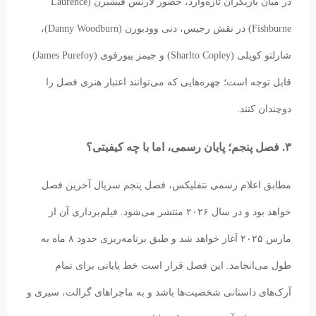
در میان بازیگران تازه‌وارد، حضور لارنس فیشبرن (Laurence
Fishburne) در نقش رجیس، دنی وودبورن (Danny Woodburn)،
شارلتو کوپلی (Sharlto Copley) و جیمز پیورفوی (James Purefoy)
قابل توجه است؛ چهره‌هایی که می‌توانند اعتبار هنری فصل را
دوچندان کنند.
۳. فصل پنجم؛ پایان رسمی، اما با چه کیفیتی؟
مطابق اعلام رسمی نتفلیکس، فصل پنجم سریال آخرین فصل
خواهد بود و در سال ۲۰۲۶ منتشر می‌شود. فیلم‌برداری آن از
مارس ۲۰۲۵ آغاز خواهد شد و طبق برنامه‌ریزی حدود ۸ ماه به
طول می‌انجامد. این فصل قرار است خط پایانی برای تمام
آرک‌های داستانی شخصیت‌ها باشد و به ماجراهای گرالت، سیری و