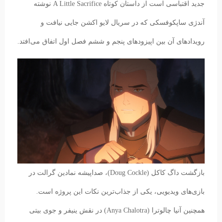
جدید اقتباسی است از داستان کوتاه A Little Sacrifice نوشته
آندژی ساپکوفسکی که در سریال لایو اکشن جایی نیافت و
رویدادهای آن بین اپیزودهای پنجم و ششم فصل اول اتفاق می‌افتد.
بازگشت داگ کاکل (Doug Cockle)، صداپیشه نمادین گرالت در
بازی‌های ویدیویی، یکی از جذاب‌ترین نکات این پروژه است.
همچنین آنیا چالوترا (Anya Chalotra) در نقش ینیفر و جوی بیتی