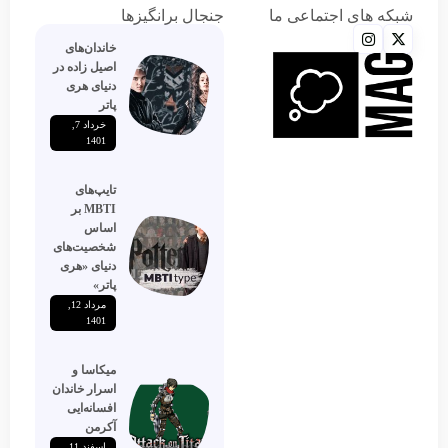
شبکه های اجتماعی ما
جنجال برانگیزها
خاندان‌های
اصیل زاده‌ در
دنیای هری
پاتر
خرداد 7,
1401
تایپ‌های
MBTI بر
اساس
شخصیت‌های
دنیای «هری
پاتر»
مرداد 12,
1401
میکاسا و
اسرار خاندان
افسانه‌ایی
آکرمن
اسفند 11,