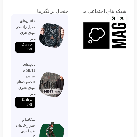
شبکه های اجتماعی ما
جنجال برانگیزها
خاندان‌های
اصیل زاده‌ در
دنیای هری
پاتر
خرداد 7,
1401
تایپ‌های
MBTI بر
اساس
شخصیت‌های
دنیای «هری
پاتر»
مرداد 12,
1401
میکاسا و
اسرار خاندان
افسانه‌ایی