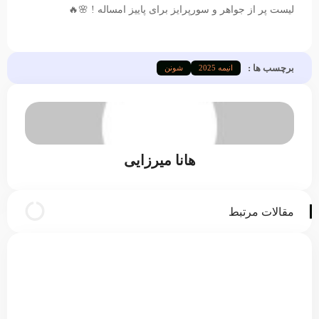
لیست پر از جواهر و سورپرایز برای پاییز امساله ! 🌸🔥
برچسب ها :
انیمه 2025
شونن
هانا میرزایی
مقالات مرتبط