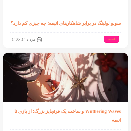
سولو لولینگ در برابر شاهکارهای انیمه؛ چه چیزی کم دارد؟
انیمه
مرداد 14, 1405
Wuthering Waves و ساخت یک فرنچایز بزرگ؛ از بازی تا
انیمه