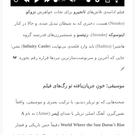
فیلم ادامه‌ی تلاش‌های
تانجیرو
برای نجات خواهرش
نزوکو
(Nezuko) هست، دختری که به شیطان تبدیل شده، و حالا در کنار
اینوسوکه
(Inosuke)،
زنیتسو
و شمشیرزن‌های قدرتمند گروه
هاشیرا (Hashira) باید وارد قلعه‌ی بی‌نهایت (
Infinity Castle
) بشن؛
جایی که آخرین و سرنوشت‌سازترین نبردها قراره رقم بخوره. 💔
🗡️
موسیقی؛ خونِ جریان‌یافته تو رگ‌های فیلم
صحنه‌هایی که تو تریلر دیدیم، با ترکیب بصری و موسیقی، واقعاً
نفس‌گیرن. آهنگ اصلی تریلر با صدای
اِیمر
(Aimer) به نام
A
World Where the Sun Doesn’t Rise
دقیقاً حس تاریکی و فشار