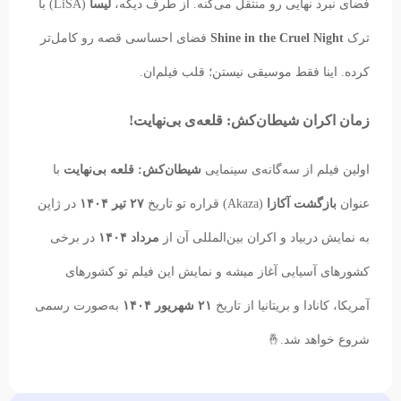
فضای نبرد نهایی رو منتقل می‌کنه. از طرف دیگه،
لیسا
(LiSA) با
ترک
Shine in the Cruel Night
فضای احساسی قصه رو کامل‌تر
کرده. اینا فقط موسیقی نیستن؛ قلب فیلم‌ان.
زمان اکران شیطان‌کش: قلعه‌ی بی‌نهایت!
اولین فیلم از سه‌گانه‌ی سینمایی
شیطان‌کش: قلعه بی‌نهایت
با
عنوان
بازگشت آکازا
(Akaza) قراره تو تاریخ
۲۷ تیر ۱۴۰۴
در ژاپن
به نمایش دربیاد و اکران بین‌المللی آن از
مرداد ۱۴۰۴
در برخی
کشورهای آسیایی آغاز میشه و نمایش این فیلم تو کشورهای
آمریکا، کانادا و بریتانیا از تاریخ
۲۱ شهریور ۱۴۰۴
به‌صورت رسمی
شروع خواهد شد.🤞