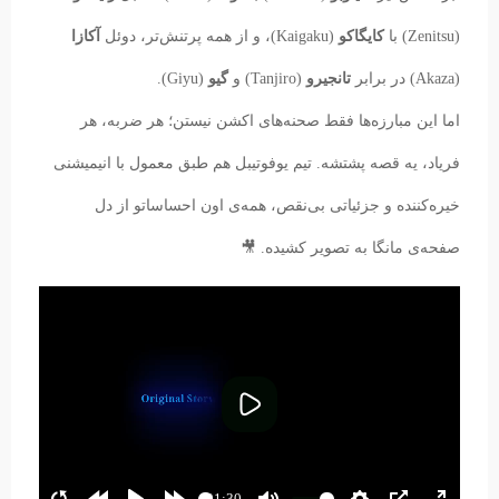
(Zenitsu) با
کایگاکو
(Kaigaku)، و از همه پرتنش‌تر، دوئل
آکازا
(Akaza) در برابر
تانجیرو
(Tanjiro) و
گیو
(Giyu).
اما این مبارزه‌ها فقط صحنه‌های اکشن نیستن؛ هر ضربه، هر
فریاد، یه قصه پشتشه. تیم یوفوتیبل هم طبق معمول با انیمیشنی
خیره‌کننده و جزئیاتی بی‌نقص، همه‌ی اون احساساتو از دل
صفحه‌ی مانگا به تصویر کشیده. 🎥
پخش
01:30