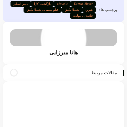
Demon Slayer
ufotable
بازگشت آکازا
دیمن اسلیر
برچسب ها :
شونن
شیطان‌کش
فیلم سینمایی شیطان‌کش
قلعه‌ی بی‌نهایت
هانا میرزایی
مقالات مرتبط