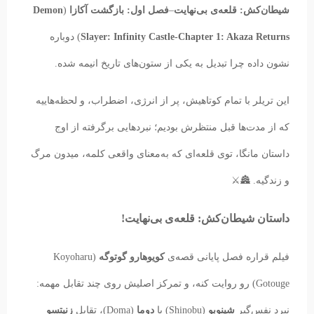
شیطان‌کش: قلعه‌ی بی‌نهایت
–
فصل اول: بازگشت آکازا
(
Demon
Slayer: Infinity Castle-Chapter 1: Akaza Returns
) دوباره
نشون داده چرا تبدیل به یکی از ستون‌های تاریخ انیمه شده.
این تریلر با تمام کوتاهیش، پر از انرژی، اضطراب، و لحظه‌هاییه
که از مدت‌ها قبل منتظرش بودیم؛ نبردهایی برگرفته از اوج
داستان مانگا، توی قلعه‌ای که به‌معنای واقعی کلمه، میدون مرگ
و زندگیه. 🏯⚔️
داستان شیطان‌کش: قلعه‌ی بی‌نهایت!
فیلم قراره فصل پایانی قصه‌ی
کویوهارو گوتوگه
(Koyoharu
Gotouge) رو روایت کنه، و تمرکز اصلیش روی چند تقابل مهمه:
نبرد نفس‌گیر
شینوبو
(Shinobu) با
دوما
(Doma)، تقابل
زنیتسو