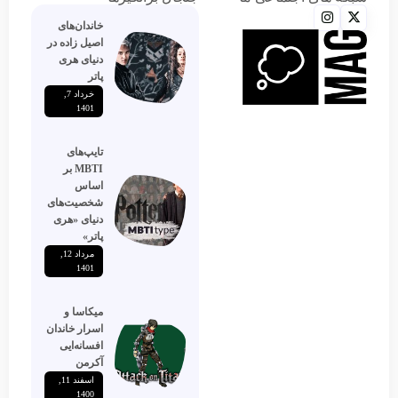
خاندان‌های
اصیل زاده‌ در
دنیای هری
پاتر
خرداد 7,
1401
تایپ‌های
MBTI بر
اساس
شخصیت‌های
دنیای «هری
پاتر»
مرداد 12,
1401
میکاسا و
اسرار خاندان
افسانه‌ایی
آکرمن
اسفند 11,
1400