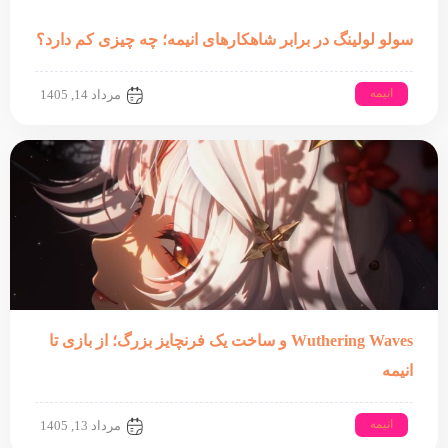
سولو لولینگ در برابر شاهکارهای انیمه؛ چه چیزی کم دارد؟
انیمه
مرداد 14, 1405
Wuthering Waves و ساخت یک فرنچایز بزرگ؛ از بازی تا
انیمه
انیمه
مرداد 13, 1405