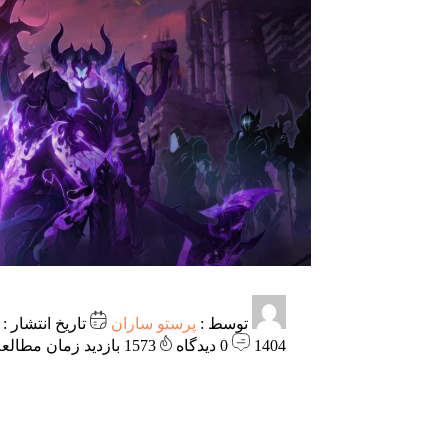
توسط :
پرستو ساران
1404
0 دیدگاه
1573 بازدید
زمان مطالعه: 5 دق