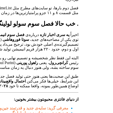
مثل قسمت ۸ و ۱۱ جزو پرامتیازترین‌ها در زمان پخش خودشون بودن.
. خب حالا فصل سوم سولو لولین
اخیراً
یه سری اخبار تازه
درباره‌ی
فصل سوم انیمه‌
توی یکی از مصاحبه‌های جدید،
سوتا فوروهاشی
(Sota Furuhashi)، تهیه‌کننده‌ی کمپانی
تصمیم‌گیرنده‌ی اصلی خودش بود، ترجیح می‌داد
اول و دوم، حدود ۲۲۰ هزار فریم انیمیشن تولید شده و ساخت هر قسمت از این انیمه حدود ۱۰ تا ۱۲ ماه زمان می‌بره.
البته این فقط نظر شخصیشه و تصمیم نهایی رو با
رئیس
کرانچی‌رول
، یعنی
راهول پورینی
سوم ساخته بشه، ولی هنوز دنبال یه زمان مناسب
طبق این صحبت‌ها یعنی هنوز حتی تولید فصل جد
این شرایط، خیلی‌ها فکر می‌کنن
احتمال واقع‌بینانه
اوضاع همین‌طور بمونه، واقعا ممکنه تا خود
۲۰۲۸
از دنیای فانتزی محبوبتون بیشتر بخونین:
معرفی گرید: سایه‌ی جدید و قدرتمند جین‌
همه چیز در مورد انیمه سولو لولینگ