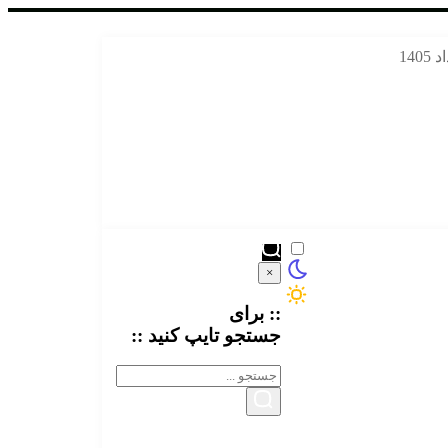
×
:: برای
جستجو
تایپ
کنید ::