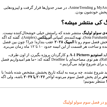
فصل دوم بارها، تو سایت‌های مطرح مثل MyAnimeList و AnimeTrending، در صدر جدول‌ها قرار گرفت و اپیزودهایی
گ کی منتشر میشه؟
ی سولو لولینگ
منتشر شده که راستش خیلی خوشحال‌کننده نیست.
آنی‌پلکس
(Aniplex)، گفته که اگه
 پخش فصل سوم رو تا
المپیک ۲۰۲۸
عقب بندازه! چرا؟ چون بین فصل
ید
استودیو A-1 Pictures
و کارگردان پروژه بگیرن. از اون طرف،
(Rahul Purini)، هم توی مصاحبه‌ای با Deadline گفته که: «ما هم امیدواریم فصل
 برای شروع تولید می‌گردیم.»
ید شروع نشده، چه برسه به اینکه تاریخ پخشش مشخص شده باشه! با
‌تر
برای پخش فصل سوم می‌تونه اواخر
۲۰۲۶ یا ۲۰۲۷
باشه، ولی اگه
منتظر بمونیم!
وو در فصل سوم سولو لولینگ