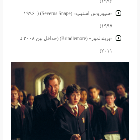
۱۹۹۶)
«سیوروس اسنیپ» (Severus Snape) (۱۹۹۶–
۱۹۹۷)
«بریندلمور» (Brindlemore) (حداقل بین ۲۰۰۸ تا
۲۰۱۱)