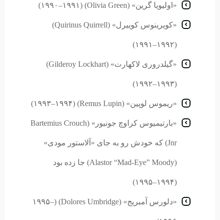
«اولیویا گرین» (Olivia Green) (۱۹۹۰–۱۹۹۱)
«کویرینوس کوییرل» (Quirinus Quirrell)
(۱۹۹۱–۱۹۹۲)
«گیلدروری لاکهارت» (Gilderoy Lockhart)
(۱۹۹۲–۱۹۹۳)
«ریموس لوپین» (Remus Lupin) (۱۹۹۳–۱۹۹۴)
«بارتیمیوس کراوچ جونیور» (Bartemius Crouch
Jnr) که خودش رو به جای «آلاستور مودی»
(Alastor “Mad-Eye” Moody) جا زده بود
(۱۹۹۴–۱۹۹۵)
«دلورس آمبریج» (Dolores Umbridge) (۱۹۹۵–