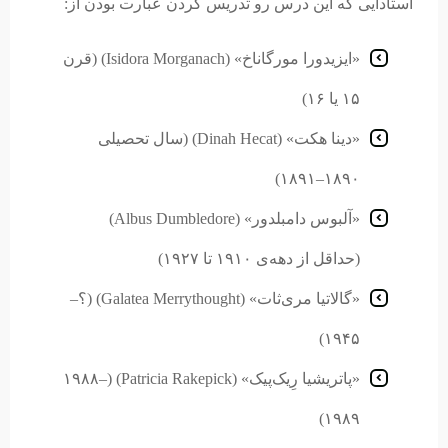
استادایی که این درس رو تدریس کردن عبارت بودن از:
«ایزیدورا مورگاناخ» (Isidora Morganach) (قرن
۱۵ یا ۱۶)
«دینا هکت» (Dinah Hecat) (سال تحصیلی
۱۸۹۰–۱۸۹۱)
«آلبوس دامبلدور» (Albus Dumbledore)
(حداقل از دهه‌ی ۱۹۱۰ تا ۱۹۲۷)
«گالاتیا مری‌ثات» (Galatea Merrythought) (؟–
۱۹۴۵)
«پاتریشیا رِیک‌پیک» (Patricia Rakepick) (۱۹۸۸–
۱۹۸۹)