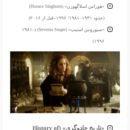
«هوراس اسلاگهورن» (Horace Slughorn)
(حدود ۱۹۳۱–۱۹۸۱؛ ۱۹۹۶–قبل از ۲۰۱۶)
«سیوروس اسنیپ» (Severus Snape) (۱۹۸۱–
۱۹۹۶)
«تاریخ جادوگری» (History of