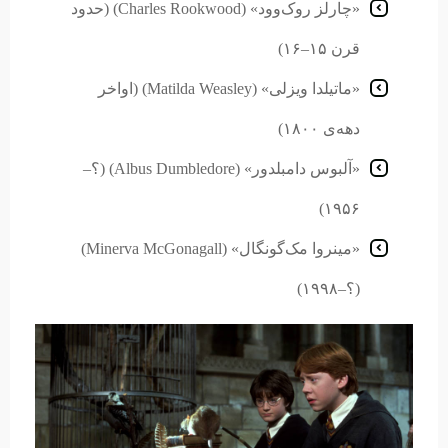
«چارلز روک‌وود» (Charles Rookwood) (حدود
قرن ۱۵–۱۶)
«ماتیلدا ویزلی» (Matilda Weasley) (اواخر
دهه‌ی ۱۸۰۰)
«آلبوس دامبلدور» (Albus Dumbledore) (؟–
۱۹۵۶)
«مینروا مک‌گونگال» (Minerva McGonagall)
(؟–۱۹۹۸)