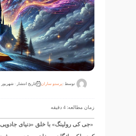
توسط :
پرستو ساران
تاریخ انتشار : شهریور 18, 1403
زمان مطالعه: 4 دقیقه
«جی کی رولینگ» با خلق «دنیای جادویی هر