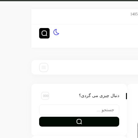
سریال هری پاتر HBO رده‌بندی TV-14 گرفت
چگونه ناشران بزرگ‌ترین ر
دنبال چیزی می گردی؟