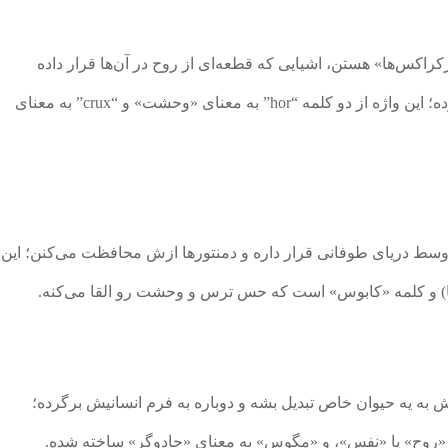
رکراکس‌ها» هستن، اشیایی که قطعه‌ای از روح در آن‌ها قرار داده
میشه تا فرد جاودانه بمونه و هر بار از مرگ بازگرده؛ این واژه از دو کلمه “hor” به معنای «وحشت» و “crux” به معنای
سط دریای طوفانی قرار داره و دمنتورها ازش محافظت می‌کنن؛ این
ریکا) و کلمه «کابوس» است که حس ترس و وحشت رو القا می‌کنه.
 به یه حیوان خاص تبدیل بشه و دوباره به فرم انسانیش برگرده؛
نای «روح» یا «نفس»، و «مگوس» به معنای «جادوگر» ساخته شده.