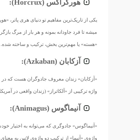
هورکراکس (Horcrux):
یکی از تاریک‌ترین مفاهیم تو دنیای هری پاتر، «هو
«هسته» یا مهم‌ترین بخش، ترکیب و ساخته شده.
آزکابان (Azkaban):
«آزکابان» زندان معروف جادوگران هست که در و
واژه ترکیبی از «آلکاتراز» (زندان واقعی در آم
آنیماگوس (Animagus):
«آنیماگوس» جادوگری که می‌توانه به اختیار خودش
واژه‌ی «آنیما» از ترکیب دو واژه‌ی لاتین به مع