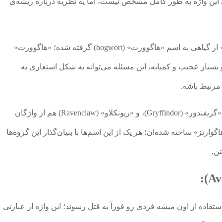
این واژه به طور کامل مشخص نیست، اما یه نظریه درباره ریشه‌ی
یکی از احتمال‌های مطرح اینه که اسم «هاگوارتز» از گیاهی به اسم «هاگوورت» (hogwort) گرفته شده؛ «هاگوورت»
بسیار عجیب و کمیابه، این مسئله می‌توانه به شکل استعاری به
مرتبط باشه.
«هافلپاف» (Hufflepuff)، «اسلیترین» (Slytherin)، «گریفندور» (Gryffindor)، و «ریونکلاو» (Ravenclaw) هم از واژگان
ارتز» ساخته شده‌ان؛ هر یک از این اسم‌ها با بنیان‌گذار این گروه‌ها
ن.
استفاده از اون میشه فردی رو فوراً به قتل رسوند؛ این واژه از عبارتی