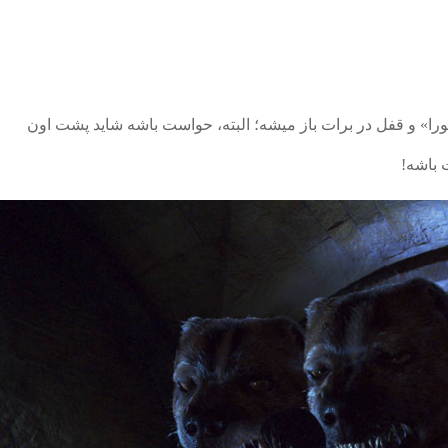
را» و قفل در برات باز میشه؛ البته، حواست باشه شاید پشت اون
 باشه!