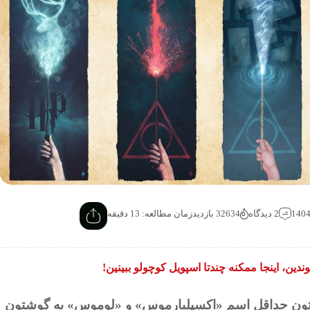
2 دیدگاه
32634 بازدید
زمان مطالعه: 13 دقیقه
وندین، اینجا ممکنه چندتا اسپویل کوچولو ببینین!
ه‌تون حداقل اسم «اکسپلیارموس» و «لوموس» به گوشتون