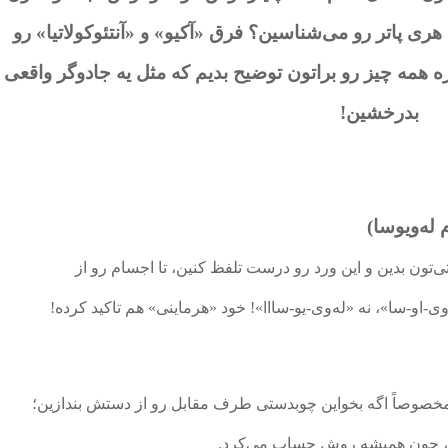
 هری پاتر رو می‌شناسین؟ فرق «آکیو» و «آنتئوکولاتیا» رو
ه همه چیز رو براتون توضیح بدیم که مثل یه جادوگر واقعی
بدرخشین!
تون بدین و این ورد رو درست تلفظ کنین، تا اجسام رو از
ی-او-سا»، نه «له‌وی-یو-سااا»! خود «هرماینی» هم تاکید کرده!
 مخصوصاً اگه بخواین چوبدستی طرف مقابل رو از دستش بندازین؛
د، چون همیشه روش حساب می‌کرد.