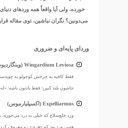
خورده، ولی آیا واقعاً همه وردهای دنیای
می‌دونین؟ نگران نباشین، توی مقاله قرار
وردای پایه‌ای و ضروری
Wingardium Leviosa (وینگاردیوم له‌ویوسا)
فقط کافیه یه چرخش کوچولو به چوبدستی‌
جاشون بلند کنین؛ فقط یادتون باشه: «له‌و
Expelliarmus (اکسپلیارموس)
ورد خلع‌سلاح که خیلی به درد می‌خوره،
همین ورد بود که «هری» رو معروف کر