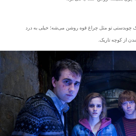
 چوبدستی‌ تو مثل چراغ قوه روشن می‌شه؛ خیلی به درد
شدن از کوچه تاریک.