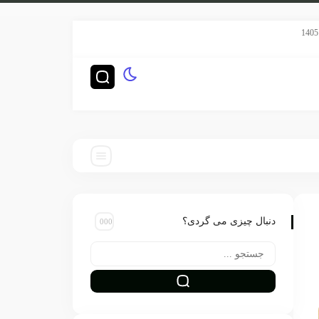
سریال هری پاتر HBO رده‌بندی TV-14 گرفت
چگونه ناشران بزرگ‌ترین ر
دنبال چیزی می گردی؟