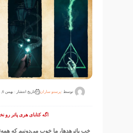
توسط :
پرستو ساران
تاریخ انتشار : بهمن 6, 1404
اگه کتابای هری پاتر رو نخ
خب پاترهدها، ما خوب می‌دونیم که هم