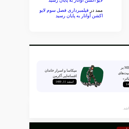
لایو اکشن آواتار به پایان رسید
ممد
در
فیلمبرداری فصل سوم لایو
اکشن آواتار به پایان رسید
تایپ‌های MBTI بر
میکاسا و اسرار خاندان
ت‌های
افسانه‌ایی آکرمن
اتر»
اسفند 11, 1400
دلورین