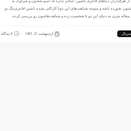
 از طرفدارانِ دنیاهای فانتزی باشین، امکان نداره که اسم شلدون و شرلوک به
تون نخورده باشه و متوجه شباهت‌های این دوتا کاراکتر نشده باشین!
فانتزی‌مگ تو
 مقاله سَری به دنیای این دو تا شخصیت زده و شباهت‌هاشون رو بررسی کرده.
ریال
بیگ بنگ تئوری
شرلوک هلمز
اردیبهشت 31, 1401
6 دیدگاه