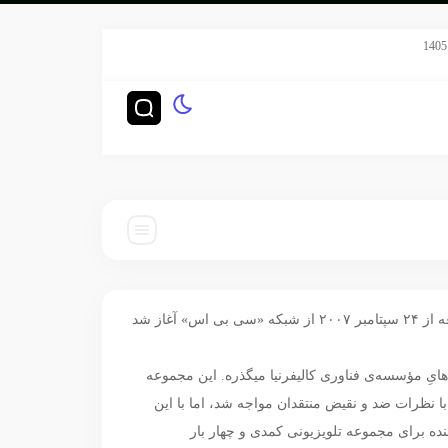
سریال هری پاتر HBO رده‌بندی TV-14 گرفت
چگونه ناش
«بیگ بنگ تئوری» (The Big Bang Theory) مجموعه‌ایی به سبک «سیتکام»، ساختهٔ «چاک لوری» و «بیل پریدی» هست؛ پخش این مجموعه از ۲۴ سپتامبر ۲۰۰۷ از شبکه «سی بی اس» آغاز شد
م‌اتاقی «لئونارد هافستادر» (Leonard Hofstadter) و «شلدون کوپر» (Sheldon Lee Cooper)، فیزیکدان‌هایِ مؤسسه‌ی فناوری کالیفرنیا میگذره. این مجموعه
ا نظرات ضد و نقیض منتقدان مواجه شد، اما با این
۲۰ تا ۲۰۱۴ نامزد دریافت جایزه امی ساعات پربیننده برای مجموعه تلویزیونی کمدی و چهار بار