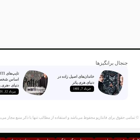
جنجال برانگیزها
خاندان‌های اصیل زاده‌ در
اساس شخصی
دنیای هری پاتر
دنیای «هری پ
خرداد 7, 1401
مرداد 12, 1401
باشد.
کامیک
فرندز
وان پیس
موجودات شگفت انگیز
مدارس جادویی دنیای هری پاتر
من