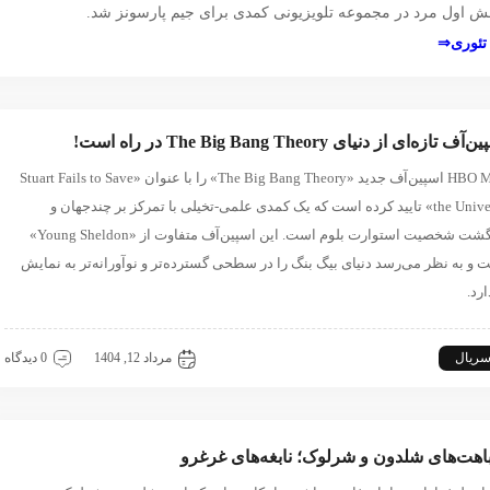
 نقش اول مرد در مجموعه تلویزیونی کمدی برای جیم پارسونز شد.
 تئوری⇒
آف تازه‌ای از دنیای The Big Bang Theory در راه است!
HBO Max اسپین‌آف جدید «The Big Bang Theory» را با عنوان «Stuart Fails to Save
the Universe» تایید کرده است که یک کمدی علمی-تخیلی با تمرکز بر چندجهان و
بازگشت شخصیت استوارت بلوم است. این اسپین‌آف متفاوت از «Young Sheldon»
 و به نظر می‌رسد دنیای بیگ بنگ را در سطحی گسترده‌تر و نوآورانه‌تر به نمایش
رد.
ریال
بیگ بنگ تئوری
مرداد 12, 1404
0 دیدگاه
هت‌های شلدون و شرلوک؛ نابغه‌های غرغرو