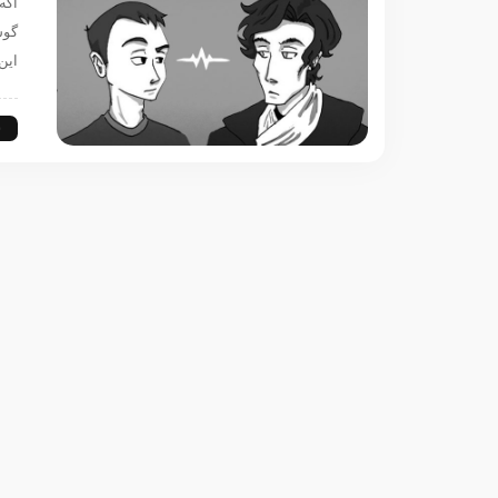
اگه
گوش
این
س