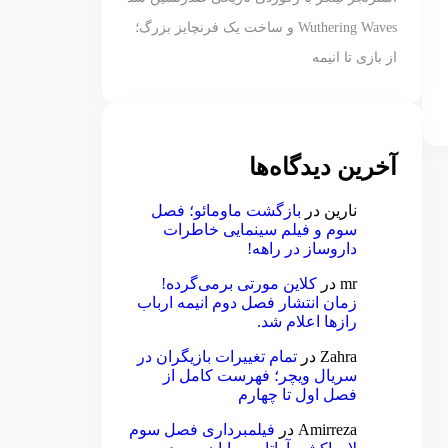
Wuthering Waves و ساخت یک فرنچایز بزرگ؛
از بازی تا انیمه
آخرین دیدگاه‌ها
نارین
در
بازگشت ماومائو؛ فصل
سوم و فیلم سینمایی خاطرات
داروساز در راهه!
mr
در
کلاین مورتی برمی‌گرده!
زمان انتشار فصل دوم انیمه ارباب
رازها اعلام شد.
Zahra
در
تمام تغییرات بازیگران در
سریال ویچر؛ فهرست کامل از
فصل اول تا چهارم
Amirreza
در
فیلمبرداری فصل سوم