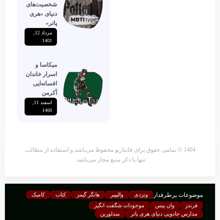
شخصیت‌های
دنیای «هری
پاتر»
مرداد 12,
1401
میکاسا و
اسرار خاندان
افسانه‌ایی
آکرمن
اسفند 11,
1400
1404 © تمامی حقوق برای فانتازیو محفوظ می‌باشد و استفاده از مطالب
تنها با ذکر منبع مجاز می‌باشد.
موضوعات پرطرفدار
ونزدی
والپیپر
هانگر گیمز
کتاب
کامیک
فرندز
وان پیس
موجودات شگفت انگیز
مدارس جادویی دنیای هری پاتر
مندلورین