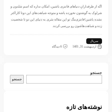
اگه از طرفدارانِ دنیاهای فانتزی باشین، امکان نداره که اسم شلدون و
شرلوک به گوشتون نخورده باشه و متوجه شباهت‌های این دوتا کاراکتر
نشده باشین!
فانتزی‌مگ تو این مقاله سَری به دنیای این دو تا شخصیت
زده و شباهت‌هاشون رو بررسی کرده.
سریال
بیگ بنگ تئوری
شرلوک هلمز
اردیبهشت 31, 1401
6 دیدگاه
جستجو
جستجو
نوشته‌های تازه