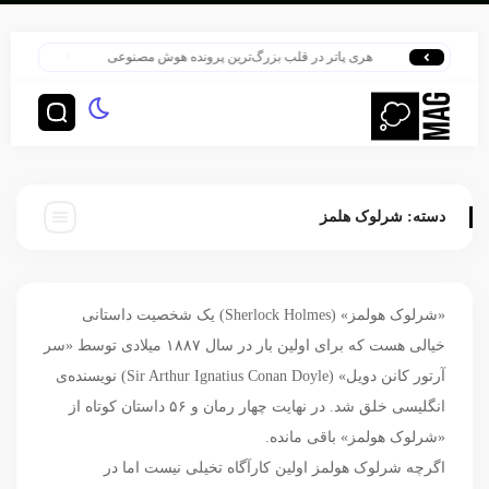
هری پاتر در قلب بزرگ‌ترین پرونده هوش مصنوعی
HBO سنت قدیمی خود را برای پخش سریال هری پاتر تغییر داد
دسته:
شرلوک هلمز
«شرلوک هولمز» (Sherlock Holmes) یک شخصیت داستانی
خیالی هست که برای اولین بار در سال ۱۸۸۷ میلادی توسط «سر
آرتور کانن دویل» (Sir Arthur Ignatius Conan Doyle) نویسنده‌ی
انگلیسی خلق شد. در نهایت چهار رمان و ۵۶ داستان کوتاه از
«شرلوک هولمز» باقی مانده.
اگرچه شرلوک هولمز اولین کارآگاه تخیلی نیست اما در