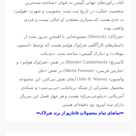
کتاب رکوردهای جهانی گینس به عنوان «شناخته شده‌ترین
شخصیت خیالی» در تاریخ ثبت شده. محبوبیت و شهرت «هولمز»
به حدی هست که بسیاری معتقدن او خیالی نیست و فردی
واقعی بوده.
«شرلاک» (Sherlock) مجموعه‌ایی با اقتباسِ به‌روز شده از
داستان‌های کارآگاهی شرلوک هولمز هست که توسط «استیون
موفات» و «مارک گیتیس» ساخته شده‌. «بندیکت
کامبربچ» (Benedict Cumberbatch) در نقش «شرلوک هولمز» و
«مارتین فریمن» (Martin Freeman) در نقش «جان
واتسون» (John H. Watson)‌ ایفای نقش می‌کنن. این مجموعه
محصول مشترکی از شبکه بریتانیایی «بی‌بی‌سی» و شبکه‌ی
آمریکایی «دبلیوجی‌بی‌اچ» هست و هر چهار فصل این سریال
دارای سه اپیزود نود دقیقه‌ای هستن.
⇐تماشای تمام محصولاتِ فانتازیو از برند شرلاک⇒