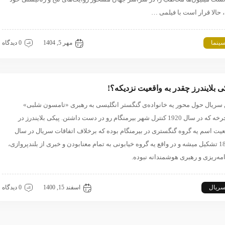
، حالا قرار است با فیلمی …
ینما
پیکی بلایندرز
مهر 5, 1404
0 دیدگاه
ی بلایندرز چقدر به واقعیت نزدیکه؟!
 سریال حول محور یه خانواده‌ی گنگستر انگلیسی به رهبری «تامسون شلبی»
میچرخه که در سال 1920 کنترل شهر بیرمنگام رو در دست داشتن. پیکی بلایندرز در
عیت اسم یه گروه گنگستری در بیرمنگام بوده که برخلاف اتفاقات سریال در سال
1890 تشکیل میشه و در واقع یه گروه خیابونی به تمام معنابودن و خبری از بلندپروازی،
امه‌ریزی و رهبری هوشمندانه نبوده.
ریال
پیکی بلایندرز
اسفند 15, 1400
0 دیدگاه