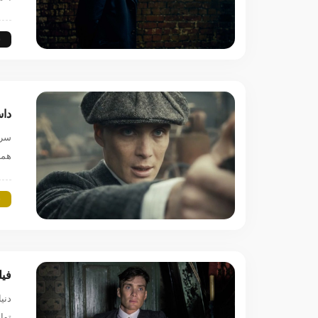
س
داستان aky Blinders
همر
س
فیل
توا