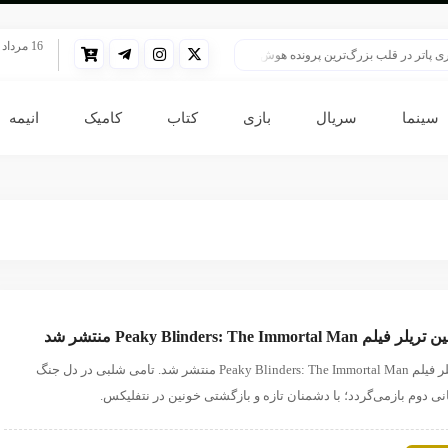
16 مرداد 1405
اتر در قلب بزرگ‌ترین پرونده هوش مصنوعی
HBO سنت قدیمی خود را برای پخش سریال هری پاتر تغییر داد
سینما
سریال
بازی
کتاب
کامیک
انیمه
لر فیلم Peaky Blinders: The Immortal Man منتشر شد
تریلر فیلم Peaky Blinders: The Immortal Man منتشر شد. تامی شلبی در دل جنگ
نی دوم بازمی‌گردد؛ با دشمنان تازه و بازگشتی خونین در نتفلیکس.