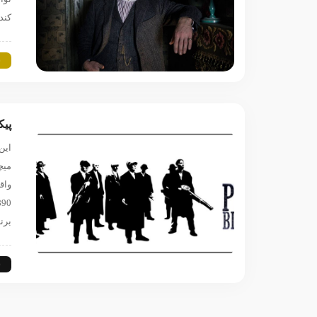
کند
س
پیک
این
واق
برن
س