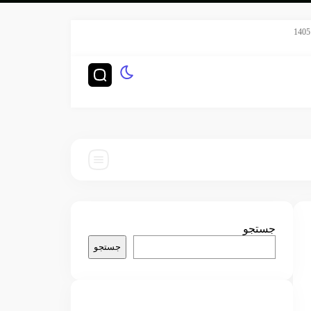
سریال هری پاتر HBO رده‌بندی TV-14 گرفت
چگونه ناشران
جستجو
جستجو