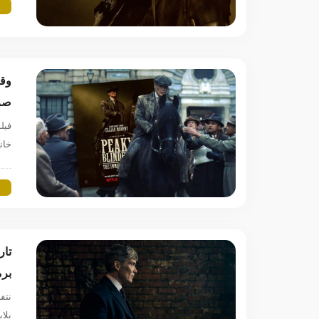
س
صر
خان
س
برم
نتف
بلایندرز یعنی 