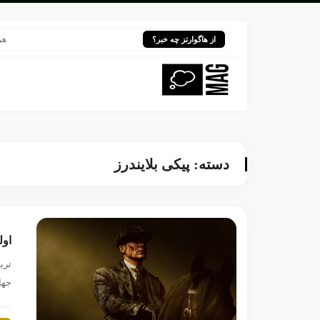
هری پ
از هاگوارتز چه خبر؟
دسته:
پیکی بلایندرز
اولین تری
جها