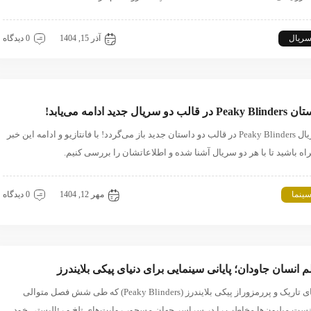
ریال
پیکی بلایندرز
آذر 15, 1404
0 دیدگاه
Pe در قالب دو سریال جدید ادامه می‌یابد!
سریال Peaky Blinders در قالب دو داستان جدید باز می‌گردد! با فانتازیو و ادامه این خبر
اه باشید تا با هر دو سریال آشنا شده و اطلاعاتشان را بررسی کنیم.
ینما
پیکی بلایندرز
مهر 12, 1404
0 دیدگاه
م انسان جاودان؛ پایانی سینمایی برای دنیای پیکی بلایندرز
دنیای تاریک و پررمزوراز پیکی بلایندرز (Peaky Blinders) که طی شش فصل متوالی
نست میلیون‌ها مخاطب را در سراسر جهان مسحور روایت‌های تلخ و رئالیستی خود