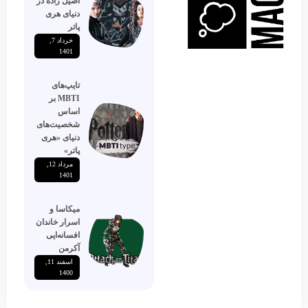
اصیل زاده‌ در
دنیای هری
پاتر
خرداد 7,
1401
تایپ‌های
MBTI بر
اساس
شخصیت‌های
دنیای «هری
پاتر»
مرداد 12,
1401
میکاسا و
اسرار خاندان
افسانه‌ایی
آکرمن
اسفند 11,
1400