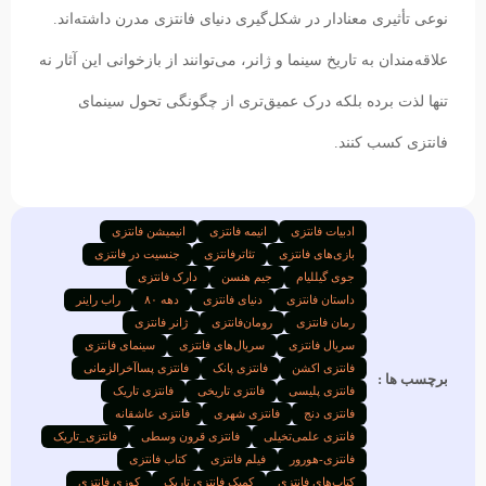
نوعی تأثیری معنادار در شکل‌گیری دنیای فانتزی مدرن داشته‌اند.
علاقه‌مندان به تاریخ سینما و ژانر، می‌توانند از بازخوانی این آثار نه
تنها لذت برده بلکه درک عمیق‌تری از چگونگی تحول سینمای
فانتزی کسب کنند.
ادبیات فانتزی
انیمه فانتزی
انیمیشن فانتزی
بازی‌های فانتزی
تئاترفانتزی
جنسیت در فانتزی
جوی گیللیام
جیم هنسن
دارک فانتزی
داستان فانتزی
دنیای فانتزی
دهه ۸۰
راب راینر
رمان فانتزی
رومان‌فانتزی
ژانر فانتزی
سریال فانتزی
سریال‌های فانتزی
سینمای فانتزی
فانتزی اکشن
فانتزی پانک
فانتزی پساآخرالزمانی
برچسب ها :
فانتزی پلیسی
فانتزی تاریخی
فانتزی تاریک
فانتزی دنج
فانتزی شهری
فانتزی عاشقانه
فانتزی علمی‌تخیلی
فانتزی قرون وسطی
فانتزی_تاریک
فانتزی-هورور
فیلم فانتزی
کتاب فانتزی
کتاب‌های فانتزی
کمیک فانتزی تاریک
کوزی فانتزی