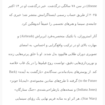
disease) در سن ۷۸ سالگی درگذشت. خبر درگذشت او در ۱۴ اکتبر
۲۰۲۵ از طریق حساب رسمی اینستاگرامش منتشر شد؛ خبری که
جامعه‌ی سینما و هنرهای تجسمی را عمیقاً اندوهگین کرد.
آثار استروزان، با تکنیک منحصربه‌فرد ایر‌براش (Airbrush) و
مهارت بالای او در ترکیب واقع‌گرایی و احساس، به امضای
تصویری دوران طلایی هالیوود بدل شدند. او با خلق پرتره‌هایی زنده
و نورپردازی‌هایی دقیق، توانست روح فیلم‌ها را در یک قاب خلاصه
کند. از پوسترهای به‌یادماندنی سه‌گانه‌ی «بازگشت به آینده» (Back
to the Future) گرفته تا طرح‌های نمادین مجموعه‌ی «ایندیانا جونز»
(Indiana Jones) و نسخه‌های بازطراحی‌شده‌ی «جنگ ستارگان»
(Star Wars)، هر اثر او به مثابه فریم نهایی یک رؤیای سینمایی