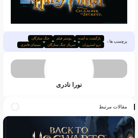
بازگشت به آینده
پوستر فیلم
جنگ ستارگان
برچسب ها :
درو استروزان
سریال جنگ ستارگان
سینمای فانتزی
نورا نادری
مقالات مرتبط