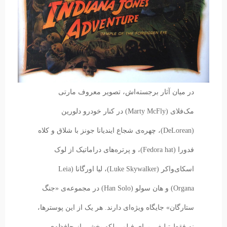
در میان آثار برجسته‌اش، تصویر معروف مارتی
مک‌فلای (Marty McFly) در کنار خودرو دلورین
(DeLorean)، چهره‌ی شجاع ایندیانا جونز با شلاق و کلاه
فدورا (Fedora hat)، و پرتره‌های دراماتیک از لوک
اسکای‌واکر (Luke Skywalker)، لیا اورگانا (Leia
Organa) و هان سولو (Han Solo) در مجموعه‌ی «جنگ
ستارگان» جایگاه ویژه‌ای دارند. هر یک از این پوسترها،
نه فقط تبلیغی برای فیلم، بلکه بخشی از حافظه‌ی