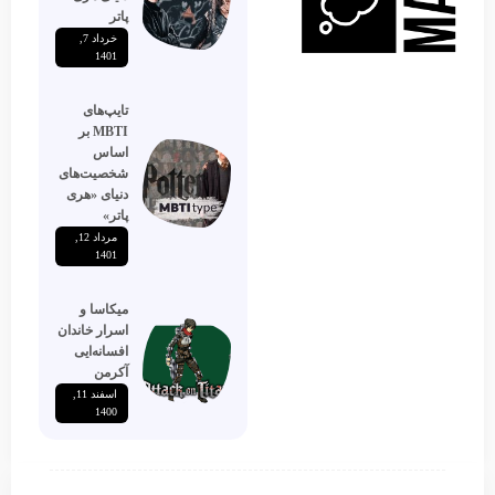
پاتر
خرداد 7,
1401
تایپ‌های
MBTI بر
اساس
شخصیت‌های
دنیای «هری
پاتر»
مرداد 12,
1401
میکاسا و
اسرار خاندان
افسانه‌ایی
آکرمن
اسفند 11,
1400