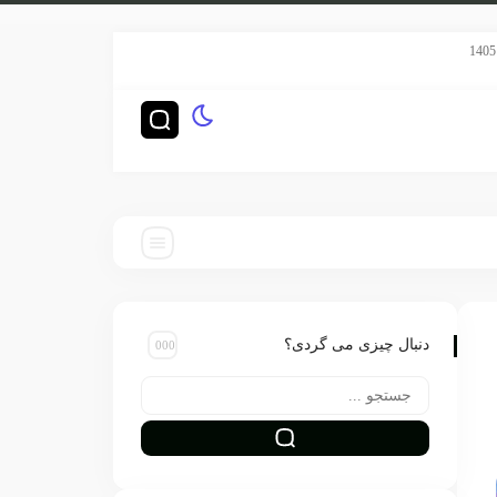
سریال هری پاتر HBO رده‌بندی TV-14 گرفت
چگونه ناشران بز
دنبال چیزی می گردی؟