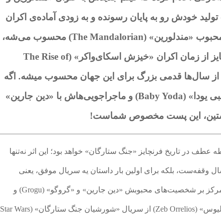
وگو» (The Mandalorian & Grogu) تولید خودش رو به پایان رسونده و به زودی آماده‌ی اکران
میشه. این فیلم که اسپین‌آفی از سریال محبوب «مندلورین» (The Mandalorian) محسوب می‌شه،
اولین فیلم سینمایی جدید این فرنچایز از زمان اکران «خیزش اسکای‌واکر» (The Rise of
ل ۲۰۱۹ هست و پس از سال‌ها قدمی بزرگ برای این جهان محسوب میشه. اگه
شما هم مثل من یکی از طرفدارهای «بیبی یودا» (Baby Yoda) و ماجراجویی‌هاش با «دین جارین»
ه عطف در تاریخ فرنچایز «جنگ ستارگان» خواهد بود؛ این اثر نه‌تنها
ن فیلم سینمایی این فرنچایز پس از تقریبا 6 سال وقفه‌ست، بلکه برای اولین بار داستان یه سریال موفق، یعنی
«مندلورین» رو به پرده سینما میاره. این فیلم با تمرکز بر شخصیت‌های محبوبش «دین جارین» و «گروگو» (Grogu) و
همچنین بازگشت چهره‌های آشنایی مثل «زب اورلیوس» (Zeb Orrelios) از سریال «شورشیان جنگ ستارگان» (Star Wars