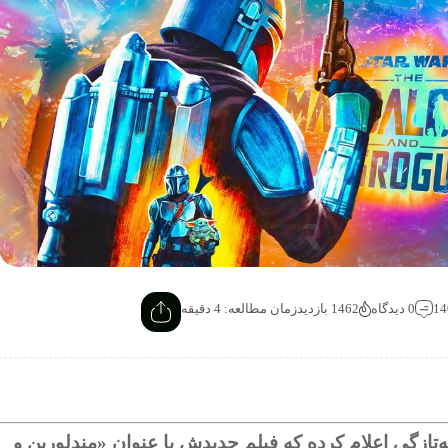
0 دیدگاه
1462 بازدید
زمان مطالعه: 4 دقیقه
ایز «جنگ ستارگان» (Star Wars) به‌تازگی اعلام کرده که فیلم جدیدش با عنوان «مندلورین و