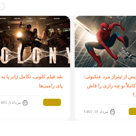
س از تیتراژ مرد عنکبوتی:
نقد فیلم کلونی، تکامل ژانر پا به
املاً نو چه رازی را فاش
پای زامبی‌ها
؟
سینما
مرداد 5, 1405
ا
مرداد 10, 1405