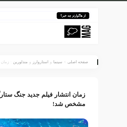
هری پات
از هاگوارتز چه خبر؟
:
>
صفحه اصلی
سینما
و
استاروارز
و
مندلورین
زمان 
زمان انتشار فیلم جدید جنگ ستارگ
مشخص شد!