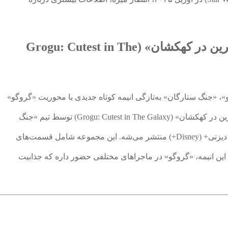
انیمه جدید «گروگو: بانمک‌ترین در کهکشان» (Grogu: Cutest in The
و»، «جنگ ستارگان» به‌تازگی انیمه کوتاه جدیدی با محوریت «گروگو»
معرفی کرده؛ این انیمه با عنوان «گروگو: بانمک‌ترین در کهکشان» (Grogu: Cutest in The Galaxy) توسط تیم «جنگ
ستارگان ژاپن» (Star Wars Japan) تولید شده و در دیزنی+ (Disney+) منتشر می‌شه. این مجموعه شامل قسمت‌های
ی این انیمه، «گروگو» در ماجراهای مختلفی حضور داره که جذابیت