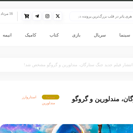
16 مرداد 1405
ر در قلب بزرگ‌ترین پرونده هوش مصنوعی
HBO سنت قدیمی خود را برای پخش سریال هری پاتر تغییر داد
سینما
سریال
بازی
کتاب
کامیک
انیمه
انتشار فیلم جدید جنگ ستارگان، مندلورین و گروگو مشخص شد!
سینما
استاروارز
ان، مندلورین و گروگو
مندلورین