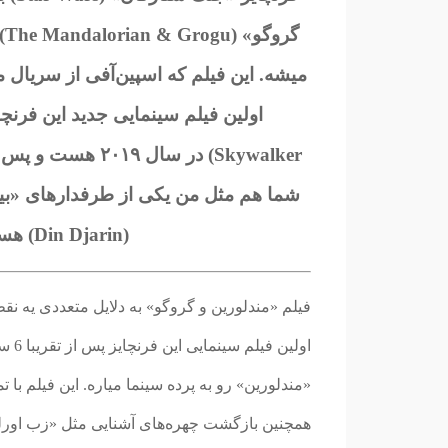
گر
Skywalker) در سا
(Din Djarin) هستین، این پست مخصوص شماست!
فیلم «مندلورین و گروگو» به دلایل متعددی یه نقط
اولی