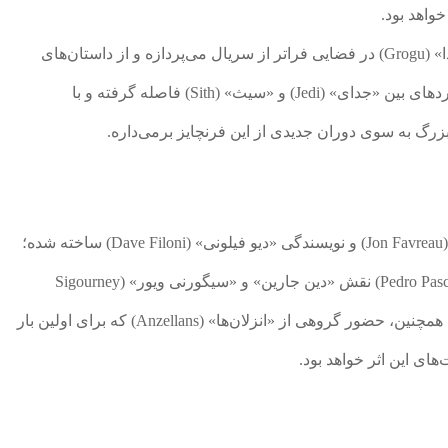
این اثر به ماجراجویی‌های «مندلورین» و «بیبی یودا» (Grogu) در فضایی فراتر از سریال می‌پردازه و از داستان‌های
همیشگی خانواده «اسکای‌واکر» (Skywalker) و نبردهای بین «جدای» (Jedi) و «سیث» (Sith) فاصله گرفته و با
زرگ به سوی دوران جدیدی از این فرنچایز برمی‌داره.
«مندلورین و گروگو» به کارگردانی «جان فاورو» (Jon Favreau) و نویسندگی «دیو فیلونی» (Dave Filoni) ساخته شده؛
توی این فیلم هم مثل همیشه، «پدرو پاسکال» (Pedro Pascal) نقش «دین جارین» و «سیگورنی ویور» (Sigourney
Weaver) هم در نقش شخصیتی جدید حضور دارن. همچنین، حضور گروهی از «انزلان‌ها» (Anzellans) که برای اولین بار
ای این اثر خواهد بود.