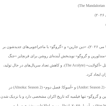
منتظر باشین که تو تاریخ ۳۱ اردیبهشت ۱۴۰۵ (۲۲ می ۲۰۲۶)، «دین جارین» و «گروگو» با ماجراجویی‌های جدیدشون بر
 «مندلورین و گروگو» نویدبخش آینده‌ای روشن برای فرنچایز «جنگ
ستارگان» هست و با وجود لغو برخی پروژه‌ها، ماثل «آکولایت» (The Acolyte)، و کاهش تعداد سریال‌های در حال تولید،
ن ایجاد کرد.
در حال حاضر، تنها سریال‌های «اندور: فصل دوم» (Andor: Season 2) و «آسوکا: فصل دوم» (Ahsoka: Season 2) در
رین و گروگو» تنها فیلمیه که تاریخ اکران مشخصی دارد و با نزدیک شدن
به رویداد «جشن جنگ ستارگان» (Star Wars Celebration) در آوریل ۲۰۲۵، انتظار میره، اطلاعات بیشتری درباره