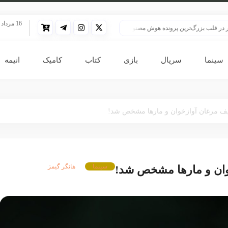
16 مرداد 1405
 بزرگ‌ترین پرونده هوش مصنوعی
HBO سنت قدیمی خود را برای پخش سریال هری پاتر تغییر داد
سینما
سریال
بازی
کتاب
کامیک
انیمه
یف مرغان آوازخوان و مارها مشخص شد!
سینما
هانگر گیمز
وان و مارها مشخص شد!