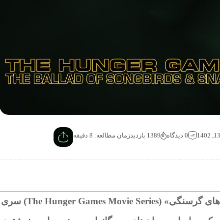
0 دیدگاه
1389 بازدید
زمان مطالعه: 8 دقیقه
مجموعه فیلم‌های «هانگر گیمز» یا «بازی‌های گرسنگی» (The Hunger Games Movie Series) سری