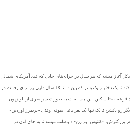
کل آغاز میشه که هر سال در خرابه‌های جایی که قبلا آمریکای شمالی
بود، دولتی به نام « پانم» 12 منطقه رو مجبور می‌کنه تا یک دختر و یک پسر که بین 12 تا 18 سال دارن رو برای رقابت در
د قرعه انتخاب کنن. این مسابقات به صورت سراسری از تلویزیون
رو بکشن تا یک تنها یک نفر باقی بمونه. وقتی «پریمرز اوردین»
ر بزرگترش، «کتنیس اوردین» داوطلب میشه تا به جای اون در