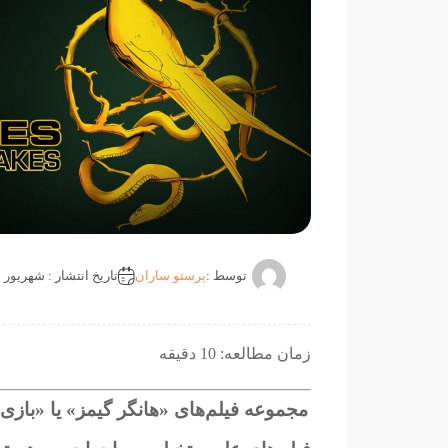
توسط :
پرستو ساران
تاریخ انتشار : شهریور 13, 1402
زمان مطالعه: 10 دقیقه