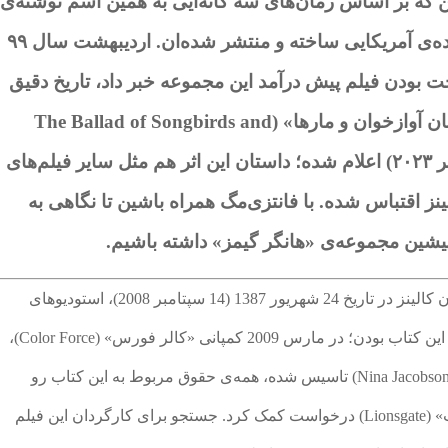
که بر اساس رمان‌های سه گانه‌ایی به همین اسم نوشته‌ی
سوزان کالینز (Suzanne Collins) نویسنده‌ی آمریکایی ساخته و منتشر شده‌ان. اردیبهشت سال ۹۹
ت بودن فیلم پیش درآمد این مجموعه خبر داد، تاریخ دقیق
انتشار این فیلم به اسم «تصنیف مرغان آوازخوان و مارها» (The Ballad of Songbirds and
Snakes) در تاریخ ۲۶ آبان ۱۴۰۲ (۱۷ نوامبر ۲۰۲۳) اعلام شده؛ داستان این اثر هم مثل سایر فیلم‌های
ز اقتباس شده. با فانتزی‌مگ همراه باشین تا نگاهی به
 پیشین مجموعه‌ی «هانگر گیمز» داشته باشیم.
بعد از انتشار رمان «بازی گرسنگی» نوشته سوزان کالینز در تاریخ 24 شهریور 1387 (14 سپتامبر 2008)، استودیوهای
فیلم‌سازی هالیوود به دنبال راهی برای اقتباس از این کتاب بودن؛ در مارس 2009 کمپانی «کالر فورس» (Color Force)،
یه استودیوی مستقل که توسط «نینا جاکوبسن» (Nina Jacobson) تاسیس شده، همه‌ی حقوق مربوط به این کتاب رو
خرید و برای ساهت این فیلم از کمپانی «لاینز گیت» (Lionsgate) درخواست کمک کرد. جستجو برای کارگردان این فیلم