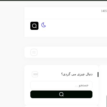
سریال هری پاتر HBO رده‌بندی TV-14 گرفت
چگونه ناشران بزرگ‌ترین 
دنبال چیزی می گردی؟