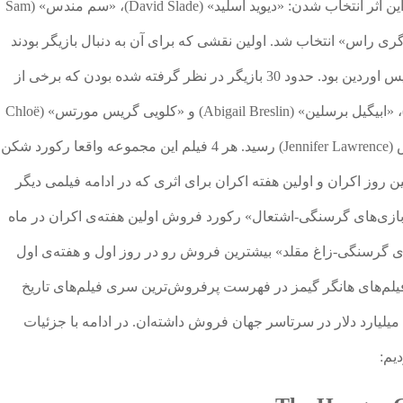
در سال 2010 آغاز شد و سه نفر برای کارگردانی این اثر انتخاب شدن: «دیوید اسلید» (David Slade)، «سم مندس» (Sam
س» (Gary Ross). در نهایت «گری راس» انتخاب شد. اولین نقشی که برای آن به دنبال بازیگر بودند
نقش اصلی فیلم های بازی های عطش، یعنی کتنیس اوردین بود. حدود 30 بازیگر در نظر گرفته شده بودن که برخی از
آنها عبارتند از «هیلی استاینفلد» (Hailee Steinfeld)، «ابیگیل برسلین» (Abigail Breslin) و «کلویی گریس مورتس» (Chloë
Grace Moretz). در نهایت این نقش به جنیفر لارنس (Jennifer Lawrence) رسید. هر 4 فیلم این مجموعه واقعا رکورد شکن
 روز اکران و اولین هفته اکران برای اثری که در ادامه فیلمی دیگر
ی‌های گرسنگی-اشتعال» رکورد فروش اولین هفته‌ی اکران در ماه
ی گرسنگی-زاغ مقلد» بیشترین فروش رو در روز اول و هفته‌ی اول
ع مجموعه فیلم‌های هانگر گیمز در فهرست پرفروش‌ترین سری فیلم‌های تاریخ
سینما، رتبه بیست و یکم رو دارن و بیشتر از 2.97 میلیارد دلار در سرتاسر جهان فروش داشته‌ان. در ادامه با جزئیات
یم: