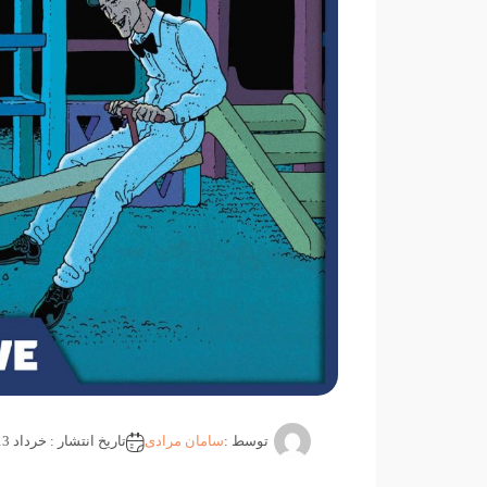
توسط :
سامان مرادی
تاریخ انتشار : خرداد 13, 1404