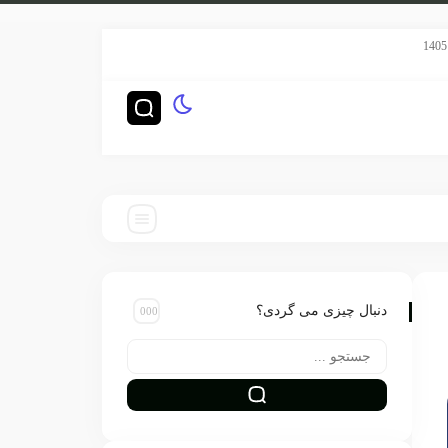
سریال هری پاتر HBO رده‌بندی TV-14 گرفت
چگونه ناشران بزرگ‌ترین را
دنبال چیزی می گردی؟