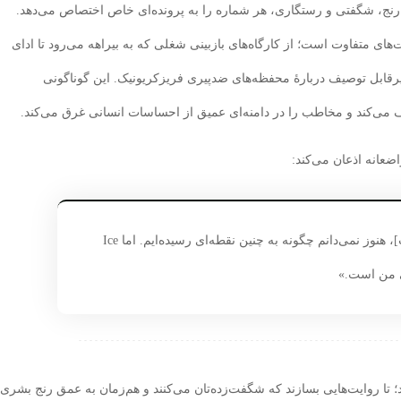
از رنج، شگفتی و رستگاری، هر شماره را به پرونده‌ای خاص اختصاص می‌دهد.
ای متفاوت است؛ از کارگاه‌های بازبینی شغلی که به بیراهه می‌رود تا ادای
Rear Win، و حتی داستانی غیرقابل توصیف دربارهٔ محفظه‌های ضدپیری فریزکریونیک. این گوناگونی
 می‌کند و مخاطب را در دامنه‌ای عمیق از احساسات انسانی غرق می‌کند.
اضعانه اذعان می‌کند:
«پس از هفت و نیم سالِ انتشار [کتاب]، هنوز نمی‌دانم چگونه به چنین نقطه‌ای رسیده‌ایم. اما Ice
د؛ تا روایت‌هایی بسازند که شگفت‌زده‌تان می‌کنند و هم‌زمان به عمق رنج بشری