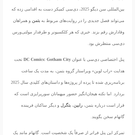
بین‌المللی سن دیگو 2025، دی‌سی کمیکز دست به اقدامی زده که
می‌تواند فصل جدیدی را در روایت‌های مربوط به
بتمن
و همراهان
وفادارش رقم بزند. خبری که هر کلکسیونر و طرفدار مولتی‌ورس
دی‌سی منتظرش بود.
پنل اختصاصی دی‌سی با عنوان
DC Comics: Gotham City
تحت
هدایت «راب لوین» ویراستار گروه بتمن، به مدت یک ساعت
برنامه‌ریزی شده تا پرده از پروژه‌ها و داستان‌های کلیدی سال 2025
بردارد. اما نکته هیجان‌انگیز حضور میهمانان سورپرایزی است که
قرار است درباره بتمن،
رابین
،
بتگرل
و دیگر ساکنان فریبنده
گاتهام سخن بگویند.
تمرکز این پنل فراتر از صرفاً یک شخصیت است. گاتهام مانند یک