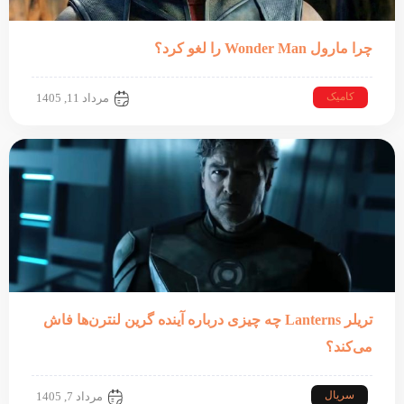
چرا مارول Wonder Man را لغو کرد؟
کامیک
مرداد 11, 1405
تریلر Lanterns چه چیزی درباره آینده گرین لنترن‌ها فاش
می‌کند؟
سریال
مرداد 7, 1405