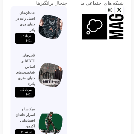
شبکه های اجتماعی ما
جنجال برانگیزها
خاندان‌های
اصیل زاده‌ در
دنیای هری
پاتر
خرداد 7,
1401
تایپ‌های
MBTI بر
اساس
شخصیت‌های
دنیای «هری
پاتر»
مرداد 12,
1401
میکاسا و
اسرار خاندان
افسانه‌ایی
آکرمن
اسفند 11,