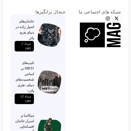
شبکه های اجتماعی ما
جنجال برانگیزها
خاندان‌های
اصیل زاده‌ در
دنیای هری
پاتر
خرداد 7,
1401
تایپ‌های
MBTI بر
اساس
شخصیت‌های
دنیای «هری
پاتر»
مرداد 12,
1401
میکاسا و
اسرار خاندان
افسانه‌ایی