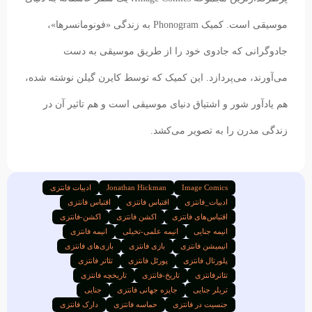
موسیقی است. کمیک Phonogram به زندگی «فونو‌مانسرها»،
جادوگرانی که جادوی خود را از طریق موسیقی به دست
می‌آورند، می‌پردازد. این کمیک که توسط کایرن گیلن نوشته شده،
هم یادآور شور و اشتیاق دنیای موسیقی است و هم تاثیر آن در
زندگی مدرن را به تصویر می‌کشد.
Image Comics
Jonathan Hickman
ادبیات فانتزی
ادبیات_فانتزی
اقتباس فانتزی
اقتبا‌س فانتزی
اقتباس‌های فانتزی
اکشن فانتزی
اکشن-فانتزی
انیمه جنایی
انیمه علمی-تخیلی
انیمه فانتزی
انیمیشن فانتزی
بازی فانتزی
بازی‌های فانتزی
پلورتال فانتزی
پورٹل فانتزی
تئاتر فانتزی
تئاترفانتزی
تاریخ-فانتزی
تاریخچه فانتزی
تریلر جنایی
جایزه جهانی فانتزی
جنایی
جنسیت در فانتزی
حماسه فانتزی
دارک فانتزی